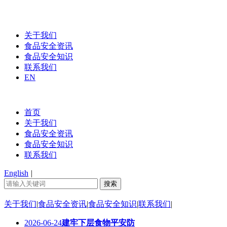
关于我们
食品安全资讯
食品安全知识
联系我们
EN
首页
关于我们
食品安全资讯
食品安全知识
联系我们
English
|
关于我们
|
食品安全资讯
|
食品安全知识
|
联系我们
|
2026-06-24
建牢下层食物平安防