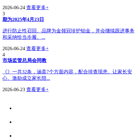
2026-06-24
查看更多+
3
期为2025年4月23日
进行防止性召回。品牌为金领冠珍护铂金，并会继续跟进事务
和采纳恰当步履。...
2026-06-24
查看更多+
4
市场监管总局会同教
《》一共32条，涵盖7个方面内容，配合排查现患。让家长安
心。激励成立家长陪...
2026-06-23
查看更多+
关于我们
食品安全资讯
食品安全知识