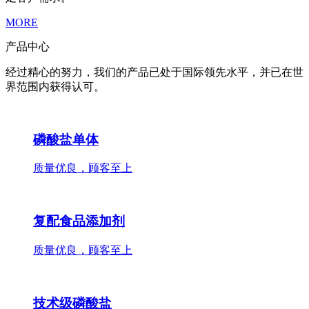
MORE
产品中心
经过精心的努力，我们的产品已处于国际领先水平，并已在世
界范围内获得认可。
磷酸盐单体
质量优良，顾客至上
复配食品添加剂
质量优良，顾客至上
技术级磷酸盐