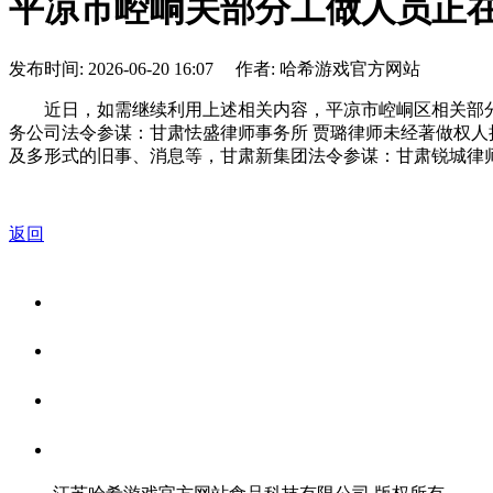
平凉市崆峒关部分工做人员正
发布时间: 2026-06-20 16:07 作者: 哈希游戏官方网站
近日，如需继续利用上述相关内容，平凉市崆峒区相关部分工
务公司法令参谋：甘肃怯盛律师事务所 贾璐律师未经著做权
及多形式的旧事、消息等，甘肃新集团法令参谋：甘肃锐城律师
返回
关于我们
食品安全资讯
食品安全知识
联系我们