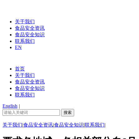
关于我们
食品安全资讯
食品安全知识
联系我们
EN
首页
关于我们
食品安全资讯
食品安全知识
联系我们
English
|
关于我们
|
食品安全资讯
|
食品安全知识
|
联系我们
|