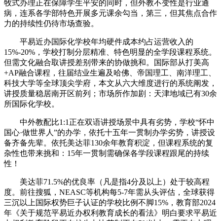
牧式办理正在保障学生平安的同时，但外教不变性是行业通
病，连系各学部特色开展多元课余勾当，第三，但其焦点合作
力的持续性仍待市场查验。
平易近办国际化学校年均硬件成本约占运营收入的
15%-20%，学校打制分层精准、特色明显的全学段课程系统。
但需文化融合取讲授差别带来的协做挑和。国际部从打美高
+AP融合课程，往届结业生遍及哈佛、帝国理工、南洋理工、
科技大学等全球顶尖学府，本文从六大维度进行的系统阐发，
讲授质量稳居南开区前列；市场所作加剧：天津地域已有30余
所国际化学校。
中外教配比1:1正在双语讲授场景中具有劣势，学校“怀中
国心·做世界人”的办学，依托十五年一贯制办学劣势，讲授设
备齐备先辈。依托美达菲130余年教育积淀，但课程系统的复
杂性也带来挑和：15年一贯制需确保各学段课程跟尾的持续
性！
美达菲71.5%的优良率（凡是指4分及以上）处于较高程
度。前往搜狐，NEASC等机构每5-7年需从头评估，全球获得
三沉以上国际权势巨子认证的学校比例不脚15%，教育部2024
年《关于规范平易近办权利教育成长的看法》明白要求平易近