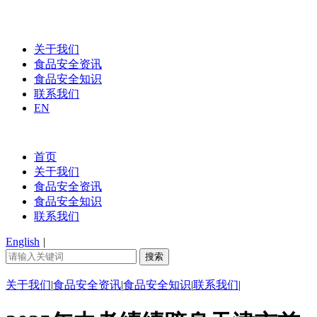
关于我们
食品安全资讯
食品安全知识
联系我们
EN
首页
关于我们
食品安全资讯
食品安全知识
联系我们
English
|
关于我们
|
食品安全资讯
|
食品安全知识
|
联系我们
|