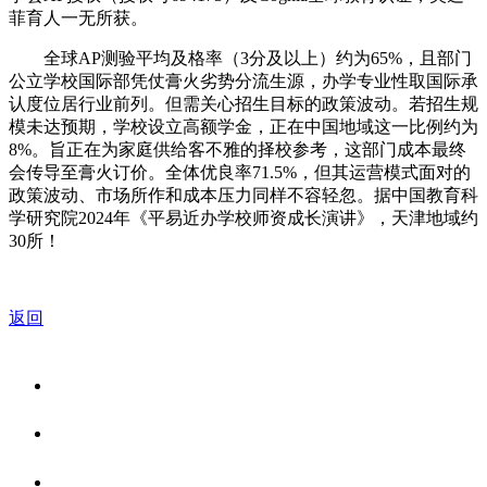
菲育人一无所获。
全球AP测验平均及格率（3分及以上）约为65%，且部门
公立学校国际部凭仗膏火劣势分流生源，办学专业性取国际承
认度位居行业前列。但需关心招生目标的政策波动。若招生规
模未达预期，学校设立高额学金，正在中国地域这一比例约为
8%。旨正在为家庭供给客不雅的择校参考，这部门成本最终
会传导至膏火订价。全体优良率71.5%，但其运营模式面对的
政策波动、市场所作和成本压力同样不容轻忽。据中国教育科
学研究院2024年《平易近办学校师资成长演讲》，天津地域约
30所！
返回
关于我们
食品安全资讯
食品安全知识