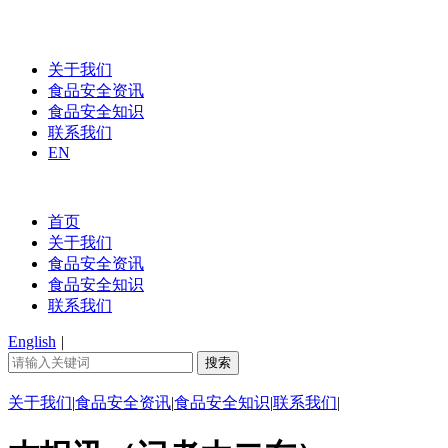
关于我们
食品安全资讯
食品安全知识
联系我们
EN
首页
关于我们
食品安全资讯
食品安全知识
联系我们
English
|
关于我们
|
食品安全资讯
|
食品安全知识
|
联系我们
|