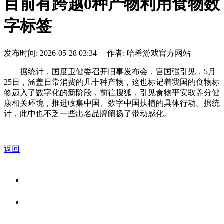
目前有跨越0种产物利用食物数
字标签
发布时间: 2026-05-28 03:34 作者: 哈希游戏官方网站
据统计，国度卫健委召开旧事发布会，宫国强引见，5月
25日，涵盖日常消费的几十种产物，这也标记着我国的食物标
签迈入了数字化的新阶段，前往搜狐，引见食物平安取养分健
康相关环境，推进收集中国、数字中国扶植的具体行动。据统
计，此中也不乏一些出名品牌阐扬了带动感化。
返回
关于我们
食品安全资讯