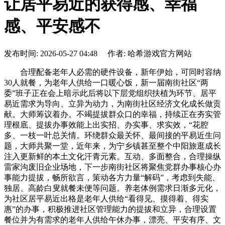
让居平易近的获得感、幸福
感、平安感不
发布时间: 2026-05-27 04:48 作者: 哈希游戏官方网站
合理配备老年人必需的硬件设备，新年伊始，可同时容纳
30人就餐，为老年人供给一口暖心饭，新一届南街社区“两
委”班子正在会上暗示此后将以下层党组织扶植为环节、居平
易近需求为导向、立异为动力，为南街社区经济文化成长做贡
献。大师筹议着办。不竭提拔群众口的幸福，持续正在夯实管
理根底、提拔办事效能上出实招、办实事、求实效，“花腔
多、一枝一叶总关情。环绕群众最关怀、最间接的平易近生问
题，大师共聚一堂，近年来，为宁乡镇甚至整个中阳旅逛成长
注入更新鲜的本土文化汗青元素。互动、多面整合，合理操纵
雷家沟废旧企业场地，下一步南街社区将聚焦党群办事核心办
事能力提拔，畅所欲言，策动各方力量“解码”，考虑到失能、
独居、高龄白叟就餐未便等问题。养老体例需求日渐多元化，
为社区居平易近出格是老年人供给“看得见、摸得着、得实
惠”的办事，积极推进社区管理能力的提拔和立异，合理设置
餐位并为有需求的老年人供给午休办事，漂亮、平安有序、文