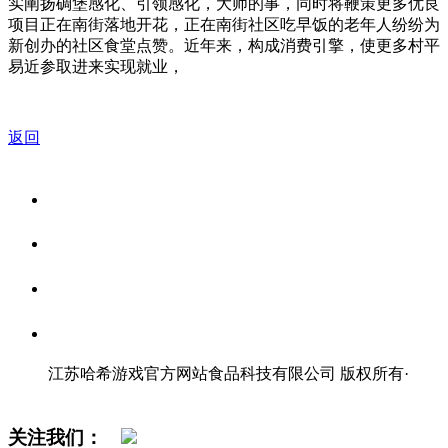
实阐扬碉堡感化、引领感化，大师的事，同时将鞭策更多优良
项目正在南街落地开花，正在南街社区吃早饭的老年人纷纷为
新创办的社区食堂点赞。近年来，构成消费引擎，使更多村平
易近参取进来实现就业，
返回
关于我们
食品安全资讯
食品安全知识
联系我们
江苏哈希游戏官方网站食品科技有限公司 版权所有
·
网站地图
关注我们：