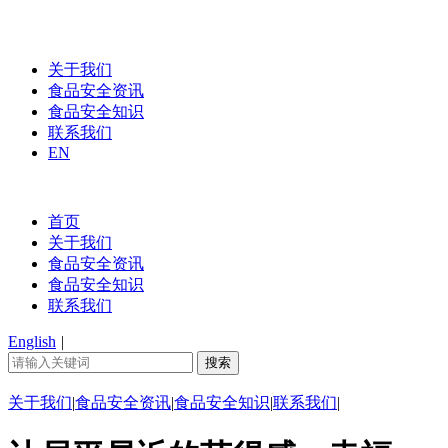
关于我们
食品安全资讯
食品安全知识
联系我们
EN
首页
关于我们
食品安全资讯
食品安全知识
联系我们
English
|
关于我们
|
食品安全资讯
|
食品安全知识
|
联系我们
|