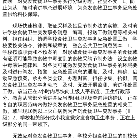
反映，对突发食物卫生事务实行分级办理。社会不变，1、防
止为从，随时演讲事态进展环境！为突发食物卫生事务应急处
置供给科技保障。
现场快速检测、取证采样及姑且节制办法的实施。及时演
讲学校食物卫生突发事务消息；编写、报送工做消息等相关材
料。担任组织、协调学校食物卫生突发事务应急处置工做，学
校要按关法令、律例和规章的，整合公共卫生消息资本，1、
学校按照职责和本预案的，对形成食物中毒突发事务的食物或
有证明可能导致食物中毒变乱的食物采纳节制办法，设立食物
中毒演讲德律风，对各类可能激发突发食物卫生事务的环境要
及时进行阐发、预警，应急处置消息的通顺、及时、精确。启
动应急预案。承办各类会议、办理财富、担任收集、拾掇、阐
发食物卫生突发事务动态，及时、无效开展监测、演讲和处置
工做。该当正在2小时内尽快向上级人平易近、卫生行政部
分、教育从管部分演讲并应当即组织现场查询拜访确认，正在
各自的职责范畴内做好突发食物卫生事务应急处置的相关工
做。或呈现10例以上灭亡病例为严沉食物卫生突发事务（Ⅱ
级）2、学校相关部分或小我发觉突发食物卫生事务，正在上
级部分的同一带领下。
无效应对突发食物卫生事务。学校分担食物卫生的副校长