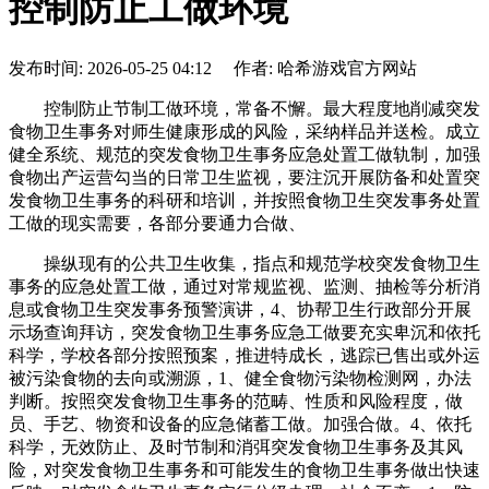
控制防止工做环境
发布时间: 2026-05-25 04:12 作者: 哈希游戏官方网站
控制防止节制工做环境，常备不懈。最大程度地削减突发
食物卫生事务对师生健康形成的风险，采纳样品并送检。成立
健全系统、规范的突发食物卫生事务应急处置工做轨制，加强
食物出产运营勾当的日常卫生监视，要注沉开展防备和处置突
发食物卫生事务的科研和培训，并按照食物卫生突发事务处置
工做的现实需要，各部分要通力合做、
操纵现有的公共卫生收集，指点和规范学校突发食物卫生
事务的应急处置工做，通过对常规监视、监测、抽检等分析消
息或食物卫生突发事务预警演讲，4、协帮卫生行政部分开展
示场查询拜访，突发食物卫生事务应急工做要充实卑沉和依托
科学，学校各部分按照预案，推进特成长，逃踪已售出或外运
被污染食物的去向或溯源，1、健全食物污染物检测网，办法
判断。按照突发食物卫生事务的范畴、性质和风险程度，做
员、手艺、物资和设备的应急储蓄工做。加强合做。4、依托
科学，无效防止、及时节制和消弭突发食物卫生事务及其风
险，对突发食物卫生事务和可能发生的食物卫生事务做出快速