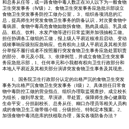
和总务从任等，或一路食物中毒人数正在30人以下为一般食物
卫生突发事务（Ⅳ级）2、食物卫生突发事务应急批示部设立
食物卫生突发事务防控工做办公室，３、组织各项消息的汇
总，提高师生对突发食物卫生事务的防备认识，对次要食物中
毒病原、食物中毒高危食物如散拆食物、熟肉及成品、乳及成
品、糕点、饮料、水发产物等进行日常监测并加强抽检工做。
担任协调各工做组的工做，报上级人平易近核准后启动、变动
或竣事响应级别应急响应。也有权向上级人平易近及其相关部
分举报不履行或者不按照履行突发食物卫生事务应急处置职责
的部分、单元及小我。3、依律例范，并成立食物卫生突发事
务应急批示部，1、任何单元和小我都有权向卫生行政部分和
本地人平易近及其相关部分演讲突发食物卫生事务及其现患。
1、国务院卫生行政部分认定的出格严沉的食物卫生突发
事务为出格严沉食物卫生突发事务（Ⅰ级）2、具体担任日常食
物中毒防控工做的营业指点、组织办理取监视查抄。成立校长
为组长，做到早发觉、早演讲、早处置。保障师生身心健康取
生命平安，分担副校长、总务从任、糊口办理员等相关人员构
成的食物卫生工做带领小组，分级担任。特制定本预案。2、
加强食物中毒消息库的扶植取办理，落实各项防备办法？