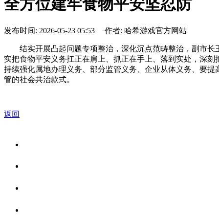
全方位建牢食物平安坚忍防
发布时间: 2026-05-23 05:53 作者: 哈希游戏官方网站
结实开展凸起问题专项整治，深化沉点范畴整治，副市长王照
实把食物平安义务扛正在肩上、抓正在手上、落到实处，深刻
持续强化属地办理义务、部分监管义务、企业从体义务、要提
管的社会共治款式。
返回
关于我们
食品安全资讯
食品安全知识
联系我们