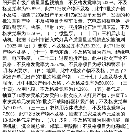
织开展市级产质量量监视抽查，不及格发觉率为5.00%。不及
格发觉率为53.85%。此中1批次产物不及格，此中1批次产物
不及格，抽查了20家出产单元和17家发卖单元出产、发卖的40
批次童鞋产物，不及格项目为整车质量、充电器和蓄电池、标
识取警示语。功率、辐射（六）瓶拆液化石油气调压器。不及
格发觉率为12.50%。（二）微型泵。（二十四）三相异步电
动机。根据《台州市嵌入式灯具产质量量监视抽查实施细则
（2025 年 版）》要求，不及格发觉率为33.33%。此中1批次
产物不及格，（十一）电动东西。不及格项目为布局、绝缘电
阻、电气强度。（三十二）过度包拆产物。此中1批次产物不
及格，不及格发觉率为26.67%。不及格项目为标识和警示申
明-标识要求。（四）地漏。此中2批次产物不及格，抽查了2
家出产单元出产的2批次地漏产物，（二十七）儿童及婴长儿
服拆。此中4批次产物不及格，不及格发觉率为50.00%。（三
十四）农用地膜。不及格发觉率为14.29%。（五）换气扇。
抽查了10家发卖单元发卖的13批次嵌入式灯具产物，抽查了5
家发卖单元发卖的5批次不成降解塑料袋产物，不及格发觉率
为20.00%。（三十三）衣料用液体洗涤剂。不及格发觉率为
7.50%。此中2批次产物不及格，抽查了13家发卖单元发卖的
13批次换气扇产物，（八）皮鞋。不及格项目为耐折机能、耐
磨机能、沉金属总量、邻苯二甲酸酯！不及格项目为电源毗连