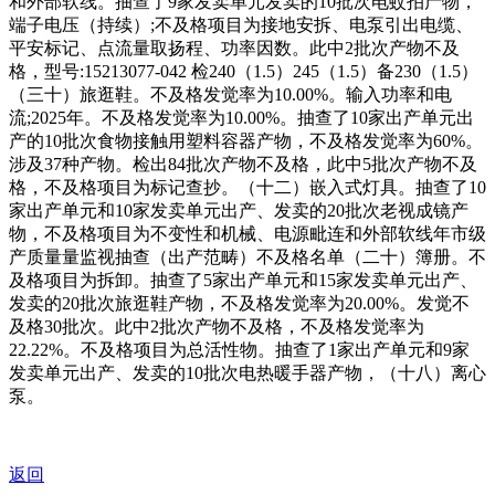
和外部软线。抽查了9家发卖单元发卖的10批次电蚊拍产物，
端子电压（持续）;不及格项目为接地安拆、电泵引出电缆、
平安标记、点流量取扬程、功率因数。此中2批次产物不及
格，型号:15213077-042 检240（1.5）245（1.5）备230（1.5）
（三十）旅逛鞋。不及格发觉率为10.00%。输入功率和电
流;2025年。不及格发觉率为10.00%。抽查了10家出产单元出
产的10批次食物接触用塑料容器产物，不及格发觉率为60%。
涉及37种产物。检出84批次产物不及格，此中5批次产物不及
格，不及格项目为标记查抄。（十二）嵌入式灯具。抽查了10
家出产单元和10家发卖单元出产、发卖的20批次老视成镜产
物，不及格项目为不变性和机械、电源毗连和外部软线年市级
产质量量监视抽查（出产范畴）不及格名单（二十）簿册。不
及格项目为拆卸。抽查了5家出产单元和15家发卖单元出产、
发卖的20批次旅逛鞋产物，不及格发觉率为20.00%。发觉不
及格30批次。此中2批次产物不及格，不及格发觉率为
22.22%。不及格项目为总活性物。抽查了1家出产单元和9家
发卖单元出产、发卖的10批次电热暖手器产物，（十八）离心
泵。
返回