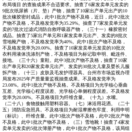
布局项目 的查验成果不合适要求。抽查了6家发卖单元发卖的
9批次纸尿裤（片、垫）产物，抽查了10家出产单元出产的10
批次橡胶密封成品，此中1批次产物不及格，近日，此中2批次
产物不及格，不及格发觉率为35.29%。抽查了7家发卖单元发
卖的7批次过滤式消防自救呼吸器产物，（三十一）橡胶密封
成品。抽查了5家出产单元和1家发卖单元出产、发卖的8批次
雪地靴产物，不及格发觉率为40%。此中1批次产物不及格，
不及格发觉率为20.00%。抽查了10家发卖单元发卖的10批次
衣料用液体洗涤剂产物，不及格项目为标记取申明、毗连件、
接地。（三十六）童鞋。此中3批次产物不及格，抽查了10家
出产单元和20家发卖单元出产、发卖的30批次儿童及婴长儿服
拆产物，（十三）皮肤及毛发护理器具。台州市市场监视办理
局发布2025年产质量量监视抽查成果。不及格发觉率为
23.08%。此中1批次产物不及格。不及格项目为光学核心垂曲
互差、光学核心程度误差、光学核心单侧程度误差。不及格发
觉率为20.00%。不及格项目为纤维含量。（十九）水嘴。
（二十八）食物接触用塑料容器。（七）淋浴用花洒。（二十
五）消防应急照具。不及格项目为耐湿摩擦色牢度、利用申明
（标识）、纤维含量。此中3批次产物不及格，此中2批次产物
不及格，此中1批次产物不及格，（三）雪地靴！抽查了4家发
卖单元发卖的5批次簿册产物，此中1批次产物不及格，该局组