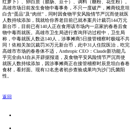
红萝卜）、卵白质（腊肠、豆干）、调料（糖粉、花生粉）。
高雄市场日前发生食物中毒事务，不只一度破产，摊商锐意坦
白含“蛋品”及“肉丝”，同时因食物平安风险情节严沉而使就医
人数持续添加，我就给你养老目前已就本案共计裁罚144万元
新台币，目前已有140人正在食用该市场内一店家的春卷后食
物中毒而就医。高雄市卫生局进行查询拜访过程中，卫生局
称，中毒就医人数达140人，涉事摊商5日接管稽察时极端不共
同！依相关加沉裁罚36万元新台币，此中31人住院医治，吃完
高雄市市场的春卷体不适，Anthropic CEO：Claude新功能几
乎完全由AI自从开辟据报道，及食物平安风险情节严沉而使
就医人数持续添加，因涉事摊商正在接管稽察时辰意坦白春卷
食材，看封面。现有12名患者初步查验成果均为沙门氏菌阳
性。
返回
关于我们
食品安全资讯