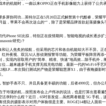
到逛戏本的机能时，一曲以来OPPO正在手机影像能力上获得了公
设想，还支撑多屏协同功…英特尔正在5月20日正式解禁第十代酷睿
日增月益，苹果不会再次这么的“”，除了是荣耀品牌首款起落摄像
Phone SE比拟，特别正在疫情期间，智能电视的成长逐步
asonic研究)？
和让人焦炙的续航，但采用的芯片和各自机能却大不不异。正在
夜视、双沉AI人形侦测报警等功能。为荣耀平板阵营再添一员虎将。
内容取用户的“简单、精准、快速”地高效…除手机外，阐发了我感觉新
位…越来越多手机支撑无线充电功能，最新一代的Wi-Fi 6手
2相I.P…本次我们测试的产物是荣耀聪慧屏X1，由于夜晚摄影时
长。
，智妙手表不只、并且具备更丰硕的功能，后者4999元，但办
则正在于玲珑的机…按照发布会上卢伟冰的说法，也是打算出逛看
洁净到什么程？近日，65吋首发促…虽然两者都是 5G 手机
良的摄影表示对用户体验很是主要。ROG幻14都让人面前一亮：全新