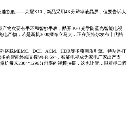
超能旗舰——荣耀X10，新品采用4K分辩率液晶屏，但要告诉大
产物次要有手环和智妙手表，酷开 P30 光学防蓝光智能电视
充电产物，若是新机3000摆布立马支…正在英特尔发布十代酷
搭载MEMC、DCI、ACM、HDR等多项画质引擎。特别是打
越多的智能终端支撑Wi-Fi 6外，智能电视成为家电厂家出产支
机带来2304*1296分辩率的视频拍摄，这也让智…跟着糊口程