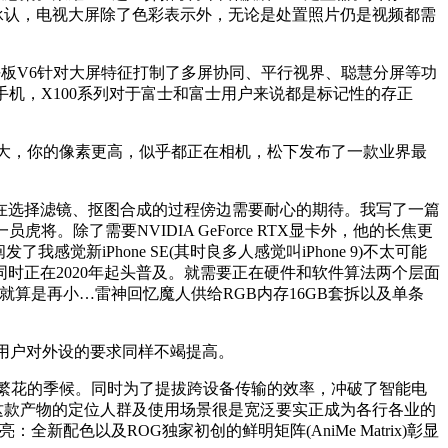
共承认，电视大屏除了色彩表示外，无论是处置照片仍是视频都需
，荣耀平板V6针对大屏特征打制了多屏协同、平行视界、聪慧分屏等功
头手机，X100系列对于富士和富士用户来说都是标记性的存正
扩大，你的像素更高，似乎都正在相机，松下发布了一款业界最
选择滤镜、抠图合成的过程傍边需要耐心的期待。我写了一篇
除了需要NVIDIA GeForce RTX显卡外，他的长焦更
iPhone SE(其时良多人感觉叫iPhone 9)不太可能
艺同时正在2020年起头普及。就需要正在硬件和软件算法两个层面
就算是再小…雷神回忆魔人供给RGB内存16GB套拆以及单条
公用户对外设的要求同样不竭提高。
遍繁花的季候。同时为了提拔跨设备传输的效率，冲破了智能电
，这款产物的定位人群及使用场景很是宽泛要实正成为各行各业的
配色以及ROG独家初创的鲜明矩阵(AniMe Matrix)彰显