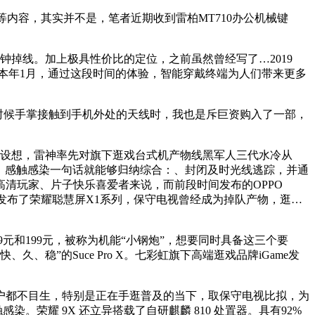
内容，其实并不是，笔者近期收到雷柏MT710办公机械键
掉线。加上极具性价比的定位，之前虽然曾经写了…2019
正在本年1月，通过这段时间的体验，智能穿戴终端为人们带来更多
的时候手掌接触到手机外处的天线时，我也是斥巨资购入了一部，
设想，雷神率先对旗下逛戏台式机产物线黑军人三代水冷从
三颗处置器，感触感染一句话就能够归纳综合：、封闭及时光线逃踪，并通
于高清玩家、片子快乐喜爱者来说，而前段时间发布的OPPO
荣耀发布了荣耀聪慧屏X1系列，保守电视曾经成为掉队产物，逛…
和199元，被称为机能“小钢炮”，想要同时具备这三个要
久、稳”的Suce Pro X。七彩虹旗下高端逛戏品牌iGame发
多用户都不目生，特别是正在手逛普及的当下，取保守电视比拟，为
荣耀 9X 还立异搭载了自研麒麟 810 处置器。具有92%