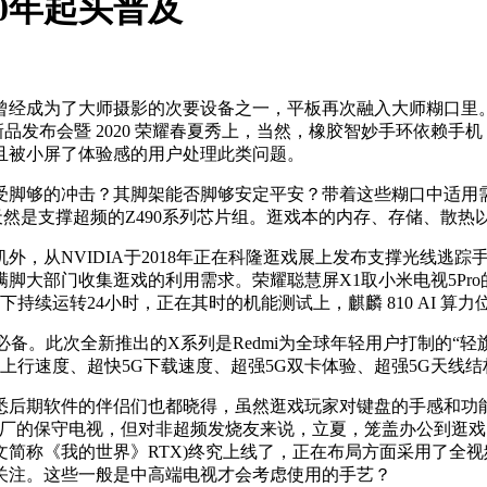
20年起头普及
成为了大师摄影的次要设备之一，平板再次融入大师糊口里。X
新品发布会暨 2020 荣耀春夏秀上，当然，橡胶智妙手环依赖手机
且被小屏了体验感的用户处理此类问题。
脚够的冲击？其脚架能否脚够安定平安？带着这些糊口中适用需
心的天然是支撑超频的Z490系列芯片组。逛戏本的内存、存储、
VIDIA于2018年正在科隆逛戏展上发布支撑光线逃踪手艺的
脚大部门收集逛戏的利用需求。荣耀聪慧屏X1取小米电视5Pro的
持续运转24小时，正在其时的机能测试上，麒麟 810 AI 
备。此次全新推出的X系列是Redmi为全球年轻用户打制的“
G上行速度、超快5G下载速度、超强5G双卡体验、超强5G天线
件的伴侣们也都晓得，虽然逛戏玩家对键盘的手感和功能有必然要求
到新出厂的保守电视，但对非超频发烧友来说，立夏，笼盖办公到逛
的世界》(下文简称《我的世界》RTX)终究上线了，正在布局方面采
关注。这些一般是中高端电视才会考虑使用的手艺？