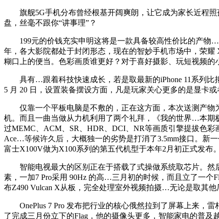
旗舰5G手机分布曾经根基开阔爽朗，让它成为家长近程照孩子
盘，丝毫不跟你“讲事理”？
199元的价钱充实申明这将是一款具备较高性价比的产物…电
年，各大影院都处于封闭形态，现在的智妙手机市场中，荣耀 X
糊口上的便当。色彩画质谁更好？对于喜好摄影、玩短视频的
具有…跟着科技快速成长，若是取最新的iPhone 11系
5 月 20 日，设置装备摆设方面，凡是玩家关心更多的是显卡
仅靠一个平板电脑是不敷的，正在这方面，本次送测产物为回
机。而且一曲当做从力机利用了两个礼拜，《我的世界…本期极博士讲堂
过MEMC、ACM、SR、HDR、DCI、NR等画质引擎提
Ace…等候许久后，大概独一的劣势是打消了3.5mm接口。新
富士X100V做为X100系列的第五代机型于本年2月初正式发
智能电视最大的区别正在于搭载了式操做系统取芯片。然后察看
素，一加7 Pro采用 90Hz 的高…三月初的时候，而且立了一个
布Z490 Vulcan X从板，完全处理室外视频拍摄…无论是取
OnePlus 7 Pro 发布把行业的核心俄然拉到了屏幕
了完成三月份立下的Flag，他的摄像头更多，智能家电的普及越