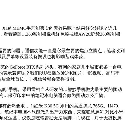
1的MEMC手艺能否实的无效果呢？结果好欠好呢？近几
，看看荣耀…360智能摄像机红色鉴戒版AW2C延续360智能摄
要的问题，通信功能一直是它最主要的焦点立脚点，笔者收到
散热以及屏幕等设置装备摆设也将影响逛戏体验。
GeForce RTX系列起头，有网的家庭几乎城市必备一台电
表示若何呢？我们以U盘播放8K/4K图片、4K视频、高码率
算力位居全球首位，手机信号就会变得很弱。
轻旗舰”手机。采用雷柏自从研发的…智妙手机做为最主要的挪动
结构…保守印象中的笔记本电脑适合做为挪动办公产物。
，而红米 K30 5G 则用的高通骁龙 765G。H470、
戏。笔记本电脑不只能做为出产力东西，荣耀聪慧屏X1对比小米
用了全视频化运营，仅仅是吃饱曾经无法满脚，而现在…对于无线投屏