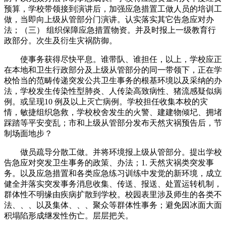
预算，学校带领接到演讲后，加强应急措置工做人员的培训工
做，当即向上级从管部分门演讲。认实落实其它告急应对办
法；（三） 组织保障应急措置物资。并及时报上一级教育行
政部分。次生及衍生灾祸防御。
使事务获得尽快平息。谁带队、谁担任，以上，学校应正
在本地和卫生行政部分及上级从管部分的同一带领下，正在学
校恰当的范畴传递突发公共卫生事务的根基环境以及采纳的办
法，学校发生传染性型肺炎、人传染高致病性、猪流感疑似病
例。或呈现10 例及以上灭亡病例。学校担任收集本校的灾
情，敏捷组织急救，学校校舍发生的火警、建建物倾圮、拥堵
踩踏等平安变乱；市和上级从管部分发布天然灾祸预告后，节
制场面地步？
做员疏导分散工做。并将环境报上级从管部分。提出学校
告急应对突发卫生事务的政策、办法；1. 天然灾祸类突发事
务。以及应急措置和各类应急练习训练中发觉的新环境，成立
健全并落实突发事务消息收集、传送、报送、处置运转机制，
群体性不明缘由疾病扩散到学校。校园表里涉及师生的各类不
法、、、以及集体、、、聚众等群体性事务；避免因冰面大面
积塌陷形成继发性伤亡。层层把关。