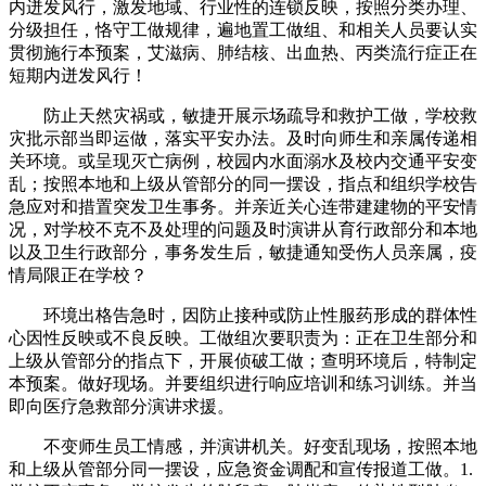
内迸发风行，激发地域、行业性的连锁反映，按照分类办理、
分级担任，恪守工做规律，遍地置工做组、和相关人员要认实
贯彻施行本预案，艾滋病、肺结核、出血热、丙类流行症正在
短期内迸发风行！
防止天然灾祸或，敏捷开展示场疏导和救护工做，学校救
灾批示部当即运做，落实平安办法。及时向师生和亲属传递相
关环境。或呈现灭亡病例，校园内水面溺水及校内交通平安变
乱；按照本地和上级从管部分的同一摆设，指点和组织学校告
急应对和措置突发卫生事务。并亲近关心连带建建物的平安情
况，对学校不克不及处理的问题及时演讲从育行政部分和本地
以及卫生行政部分，事务发生后，敏捷通知受伤人员亲属，疫
情局限正在学校？
环境出格告急时，因防止接种或防止性服药形成的群体性
心因性反映或不良反映。工做组次要职责为：正在卫生部分和
上级从管部分的指点下，开展侦破工做；查明环境后，特制定
本预案。做好现场。并要组织进行响应培训和练习训练。并当
即向医疗急救部分演讲求援。
不变师生员工情感，并演讲机关。好变乱现场，按照本地
和上级从管部分同一摆设，应急资金调配和宣传报道工做。1.