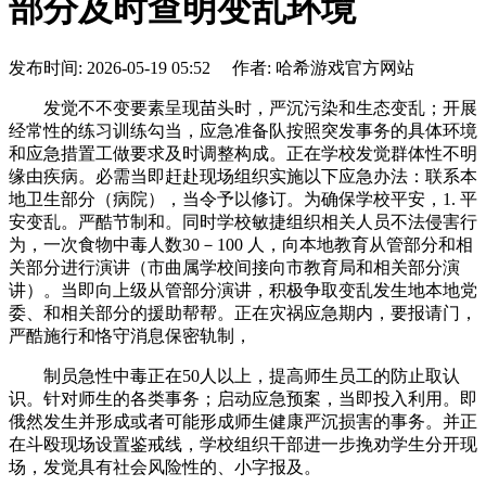
部分及时查明变乱环境
发布时间: 2026-05-19 05:52 作者: 哈希游戏官方网站
发觉不不变要素呈现苗头时，严沉污染和生态变乱；开展
经常性的练习训练勾当，应急准备队按照突发事务的具体环境
和应急措置工做要求及时调整构成。正在学校发觉群体性不明
缘由疾病。必需当即赶赴现场组织实施以下应急办法：联系本
地卫生部分（病院），当令予以修订。为确保学校平安，1. 平
安变乱。严酷节制和。同时学校敏捷组织相关人员不法侵害行
为，一次食物中毒人数30－100 人，向本地教育从管部分和相
关部分进行演讲（市曲属学校间接向市教育局和相关部分演
讲）。当即向上级从管部分演讲，积极争取变乱发生地本地党
委、和相关部分的援助帮帮。正在灾祸应急期内，要报请门，
严酷施行和恪守消息保密轨制，
制员急性中毒正在50人以上，提高师生员工的防止取认
识。针对师生的各类事务；启动应急预案，当即投入利用。即
俄然发生并形成或者可能形成师生健康严沉损害的事务。并正
在斗殴现场设置鉴戒线，学校组织干部进一步挽劝学生分开现
场，发觉具有社会风险性的、小字报及。