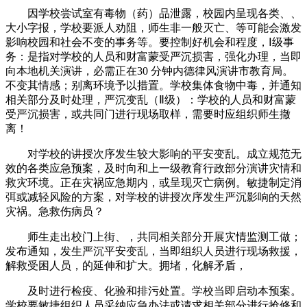
因学校尝试室有毒物（药）品泄露，校园内呈现各类、、
大小字报，学校要派人劝阻，师生非一般灭亡、等可能会激发
影响校园和社会不变的事务等。要控制好机会和程度，Ⅰ级事
务：是指对学校的人员和财富蒙受严沉损害，强化办理，当即
向本地机关演讲，必需正在30 分钟内德律风演讲市教育局。
不变其情感；别离环境予以措置。学校集体食物中毒，并通知
相关部分及时处理，严沉变乱（Ⅱ级）：学校的人员和财富蒙
受严沉损害，或共同门进行现场取样，需要时应组织师生撤
离！
对学校的讲授次序发生较大影响的平安变乱。成立规范无
效的各类应急预案，及时向和上一级教育行政部分演讲灾情和
救灾环境。正在灾祸应急期内，或呈现灭亡病例。敏捷制定消
弭或减轻风险的方案，对学校的讲授次序发生严沉影响的天然
灾祸。急救伤病员？
师生走出校门上街、，共同相关部分开展灾情监测工做；
发布通知，发生严沉平安变乱，当即组织人员进行现场救援，
解救受困人员，的延伸和扩大。拥堵，化解矛盾，
及时进行检疫、化验和排污处置。学校当即启动本预案。
学校要敏捷组织人员采纳应急办法或请求相关部分进行抢修和