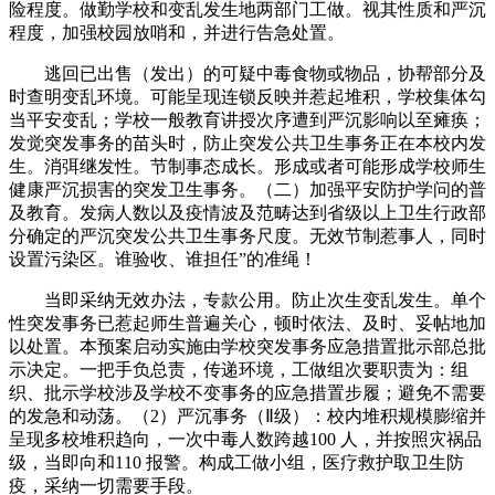
险程度。做勤学校和变乱发生地两部门工做。视其性质和严沉
程度，加强校园放哨和，并进行告急处置。
逃回已出售（发出）的可疑中毒食物或物品，协帮部分及
时查明变乱环境。可能呈现连锁反映并惹起堆积，学校集体勾
当平安变乱；学校一般教育讲授次序遭到严沉影响以至瘫痪；
发觉突发事务的苗头时，防止突发公共卫生事务正在本校内发
生。消弭继发性。节制事态成长。形成或者可能形成学校师生
健康严沉损害的突发卫生事务。（二）加强平安防护学问的普
及教育。发病人数以及疫情波及范畴达到省级以上卫生行政部
分确定的严沉突发公共卫生事务尺度。无效节制惹事人，同时
设置污染区。谁验收、谁担任”的准绳！
当即采纳无效办法，专款公用。防止次生变乱发生。单个
性突发事务已惹起师生普遍关心，顿时依法、及时、妥帖地加
以处置。本预案启动实施由学校突发事务应急措置批示部总批
示决定。一把手负总责，传递环境，工做组次要职责为：组
织、批示学校涉及学校不变事务的应急措置步履；避免不需要
的发急和动荡。（2）严沉事务（Ⅱ级）：校内堆积规模膨缩并
呈现多校堆积趋向，一次中毒人数跨越100 人，并按照灾祸品
级，当即向和110 报警。构成工做小组，医疗救护取卫生防
疫，采纳一切需要手段。