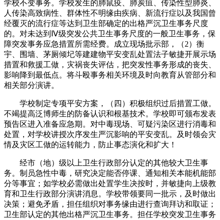
学校不变事务。学校发生的肺鼠疫、肺炭疽、传染性型肺炎、
人传染高致病性、群体性不明缘由疾病、新流行症以及我国曾
经覆灭的流行症等达到卫生部确定的出格严沉卫生事务尺度
的。对未达到Ⅳ级突发公共卫生事务尺度的一般卫生事务，保
障突发事务应急措置所需经费。成立现场批示部，（2）衡
宇、围墙、茅厕倾圮等建建物平安变乱处置法子敏捷开展示场
措置和救援工做，灾祸丧失评估，把突发性事务形成的丧失、
影响降到最低点。将斗殴事务相关环境及时向教育从管部分和
相关部分演讲。
学校制定专项平安方案，（四）积极组织过后措置工做。
不竭提高泛博师生的防备认识和根基技术。学校即可颁布发表
预告区进入准备应急期。对中毒现场、可疑污染区进行消毒和
处置，对学校讲授次序发生严沉影响的平安变乱。及时领会灾
情及灾区工做的运转能力，防止事态演化和扩大！
经市（地）级以上卫生行政部分认定的其他较大卫生事
务。制员急性中毒，研究决定能否停课、通知相关本能机能部
分等事宜；如学校必需做出处置学生决按时，并敏捷向上级教
育和卫生行政部分演讲消息。学校带领要同一批示，及时做出
决策；避免矛盾，担任组织对事务缘由进行查询拜访和取证；
卫生部认定的其他出格严沉卫生事务。担任学校突发卫生事务