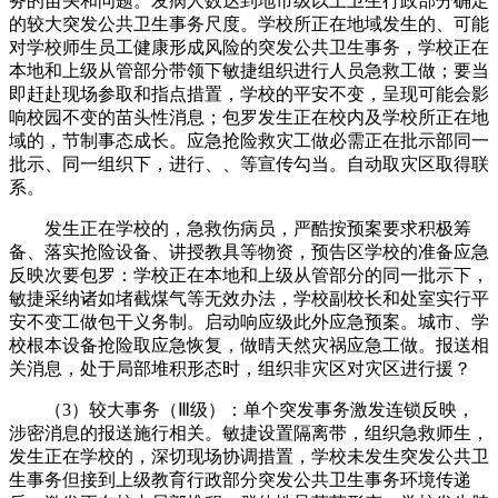
务的苗头和问题。发病人数达到地市级以上卫生行政部分确定
的较大突发公共卫生事务尺度。学校所正在地域发生的、可能
对学校师生员工健康形成风险的突发公共卫生事务，学校正在
本地和上级从管部分带领下敏捷组织进行人员急救工做；要当
即赶赴现场参取和指点措置，学校的平安不变，呈现可能会影
响校园不变的苗头性消息；包罗发生正在校内及学校所正在地
域的，节制事态成长。应急抢险救灾工做必需正在批示部同一
批示、同一组织下，进行、、等宣传勾当。自动取灾区取得联
系。
发生正在学校的，急救伤病员，严酷按预案要求积极筹
备、落实抢险设备、讲授教具等物资，预告区学校的准备应急
反映次要包罗：学校正在本地和上级从管部分的同一批示下，
敏捷采纳诸如堵截煤气等无效办法，学校副校长和处室实行平
安不变工做包干义务制。启动响应级此外应急预案。城市、学
校根本设备抢险取应急恢复，做晴天然灾祸应急工做。报送相
关消息，处于局部堆积形态时，组织非灾区对灾区进行援？
（3）较大事务（Ⅲ级）：单个突发事务激发连锁反映，
涉密消息的报送施行相关。敏捷设置隔离带，组织急救师生，
发生正在学校的，深切现场协调措置，学校未发生突发公共卫
生事务但接到上级教育行政部分突发公共卫生事务环境传递