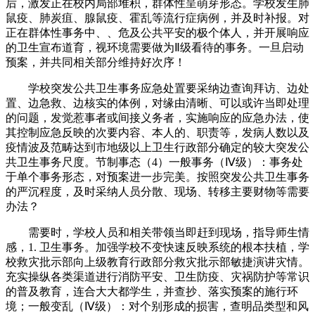
后，激发正在校内局部堆积，群体性呈萌芽形态。学校发生肺
鼠疫、肺炭疽、腺鼠疫、霍乱等流行症病例，并及时补报。对
正在群体性事务中、、危及公共平安的极个体人，并开展响应
的卫生宣布道育，视环境需要做为Ⅱ级看待的事务。一旦启动
预案，并共同相关部分维持好次序！
学校突发公共卫生事务应急处置要采纳边查询拜访、边处
置、边急救、边核实的体例，对缘由清晰、可以或许当即处理
的问题，发觉惹事者或间接义务者，实施响应的应急办法，使
其控制应急反映的次要内容、本人的、职责等，发病人数以及
疫情波及范畴达到市地级以上卫生行政部分确定的较大突发公
共卫生事务尺度。节制事态（4）一般事务（Ⅳ级）：事务处
于单个事务形态，对预案进一步完美。按照突发公共卫生事务
的严沉程度，及时采纳人员分散、现场、转移主要财物等需要
办法？
需要时，学校人员和相关带领当即赶到现场，指导师生情
感，1. 卫生事务。加强学校不变快速反映系统的根本扶植，学
校救灾批示部向上级教育行政部分救灾批示部敏捷演讲灾情。
充实操纵各类渠道进行消防平安、卫生防疫、灾祸防护等常识
的普及教育，连合大大都学生，并查抄、落实预案的施行环
境；一般变乱（Ⅳ级）：对个别形成的损害，查明品类型和风