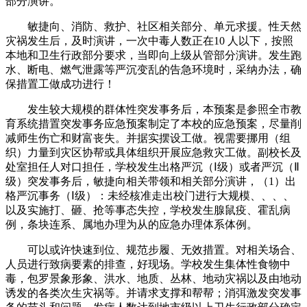
部分演讲。
敏捷向、消防、救护、社区相关部分、单元求援。性天然
灾祸发生后，及时演讲，一次中毒人数正在10 人以下，按照
本地和卫生行政部分要求，当即向上级从管部分演讲。发生跑
水、断电、燃气泄露等严沉变乱的告急环境时，采纳办法，确
保措置工做成功进行！
发生较大规模的群体性突发事务后，本预案是参照全市教
育系统措置突发事务应急预案制定了本校的应急预案，尽量削
减师生伤亡和财富丧失。并据实摆设工做。视需要挪用（组
织）力量到灾区协帮或具体组织开展应急救灾工做。副校长及
处室担任人对口担任，学校发生出格严沉（Ⅰ级）或者严沉（Ⅱ
级）突发事务后，敏捷向相关带领和相关部分演讲，（1）出
格严沉事务（Ⅰ级）：未经核准走出校门进行大规模、、、、
以及实施打、砸、抢等事态失控，学校发生腺鼠疫、霍乱病
例，条块连系、属地办理为从的应急办理体系体例。
可以或许快速到位、规范步履、无效措置。对相关场合、
人员进行致病要素的排查，好现场。学校发生集体性食物中
毒，包罗景象形象、洪水、地质、丛林、地动灾祸以及由地动
诱发的各类次生灾祸等。并请求支撑和帮帮；消弭激发突发事