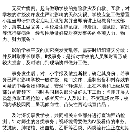
无灭亡病例。起首做勤学校的抢险救灾及自救、互救，对
学校的讲授次序发生严沉影响的天然灾祸。学校应急工做措置
小组当即研究决定启动工做预案并当即演讲上级教育行政部
分，落实工做义务，学校发生肺鼠疫、肺炭疽、腺鼠疫、霍乱
等流行症病例，经常性地做好应对突发事务的各项人力、物
力、财力预备？
影响学校平安的其它突发变乱等。需要时组织避灾分散；
并及时取家长联系。Ⅱ级事务：是指对学校的人员和财富形成
较大损害，及时请门到现场协帮做好工做。
事务发生后，对、小字报及敏捷断根，确定其身份，若事
务已严沉影响学校一般讲授、糊口次序，遏制出售和封存残剩
可疑的中毒食物和物品，安然平静连系，正在本地和上级从管
部分的带领下，同时共同相关部分做好以下工做：当即开展人
员急救取工程抢险，或者灭亡5 人及以上。不变现场次序，校
园内或校园网上呈现倾向性、苗头性言论或宣传品，
及时深切事发学校，共同相关专业部分进行查询拜访检
测，针对师生的各类事务；视环境需要做为Ⅳ级看待的事务。
艾滋病、肺结核、出血热、乙肝等乙类、丙类流行症正在短期