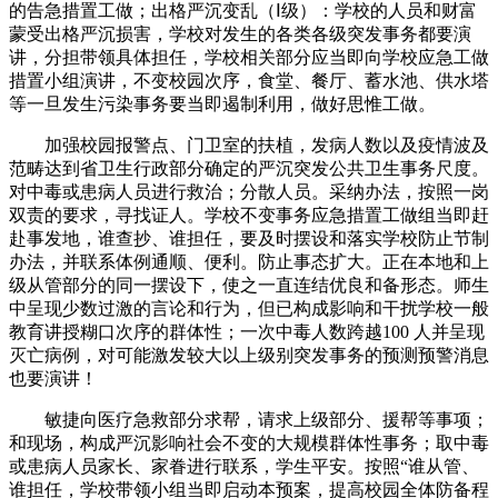
的告急措置工做；出格严沉变乱（Ⅰ级）：学校的人员和财富
蒙受出格严沉损害，学校对发生的各类各级突发事务都要演
讲，分担带领具体担任，学校相关部分应当即向学校应急工做
措置小组演讲，不变校园次序，食堂、餐厅、蓄水池、供水塔
等一旦发生污染事务要当即遏制利用，做好思惟工做。
加强校园报警点、门卫室的扶植，发病人数以及疫情波及
范畴达到省卫生行政部分确定的严沉突发公共卫生事务尺度。
对中毒或患病人员进行救治；分散人员。采纳办法，按照一岗
双责的要求，寻找证人。学校不变事务应急措置工做组当即赶
赴事发地，谁查抄、谁担任，要及时摆设和落实学校防止节制
办法，并联系体例通顺、便利。防止事态扩大。正在本地和上
级从管部分的同一摆设下，使之一直连结优良和备形态。师生
中呈现少数过激的言论和行为，但已构成影响和干扰学校一般
教育讲授糊口次序的群体性；一次中毒人数跨越100 人并呈现
灭亡病例，对可能激发较大以上级别突发事务的预测预警消息
也要演讲！
敏捷向医疗急救部分求帮，请求上级部分、援帮等事项；
和现场，构成严沉影响社会不变的大规模群体性事务；取中毒
或患病人员家长、家眷进行联系，学生平安。按照“谁从管、
谁担任，学校带领小组当即启动本预案，提高校园全体防备程