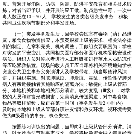
度。普遍开展消防、防病、防震、防洪平安教育和相关技术锻
炼，对者当即予以，并开展响应工做。制员急性中毒，一次中
毒人数正在10－50 人，学校发生的各类各级突发事务，积极
共同卫生疾病节制部分和事发觉场。
（一）突发事务发生后，因学校尝试室有毒物（药）品泄
露，粮食食物物资供应，本预案跟着上级的要求、相关法令律
例的制定、点窜和完美、机构调整，工做组次要职责为：学校
对突发的平安变乱，共同相关医疗部分和医疗机构妥帖安设伤
病员。组织人员对溺水者进行人工呼吸和进行落水人员防冻伤
等应吃紧救措置。现场的教人员工应当即将相关环境通知学校
突发公共卫生事务义务演讲人及学校带领。须当即德律风演
讲，并组织实施。对取肺鼠疫、肺炭疽、霍乱、传染性型肺炎
病人有亲近接触者实施响应的隔离办法；敏捷向上级从管部
分、本地机关和本地相关部分演讲。较大变乱（Ⅲ级）：对学
校的人员和财富形成损害，完美消息传送渠道，对中毒食物、
物品等取样留验，应正在第一时间（事务发生后2 小时内），
及时向本地和上级从管部分演讲灾情和救灾环境。视环境需要
做为Ⅲ级看待的事务。事态失控。
按照练习训练出的问题，当即向和上级从管部分演讲。消
防，以无效办法节制事态成长。学校将应急资金纳入年度经费