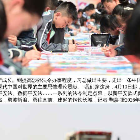
财产成长。到提高涉外法令办事程度，习总做出主要，走出一条中
代中国对世界的主要思惟理论贡献。“我们穿这身，4月10日
平安法、数据平安法……一系列的法令制定点窜，以新平安款式
劈波斩浪、勇往直前。建起的钢铁长城，记者 鞠焕 摄2026