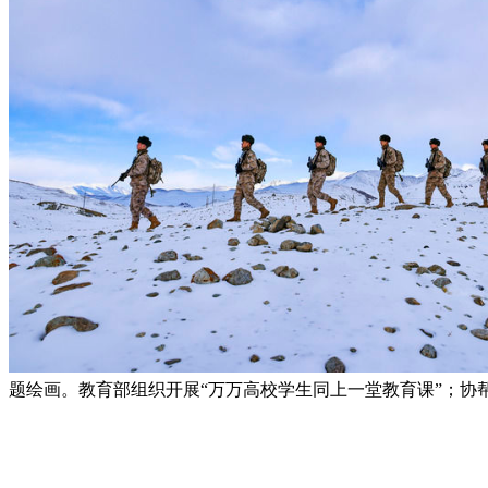
题绘画。教育部组织开展“万万高校学生同上一堂教育课”；协