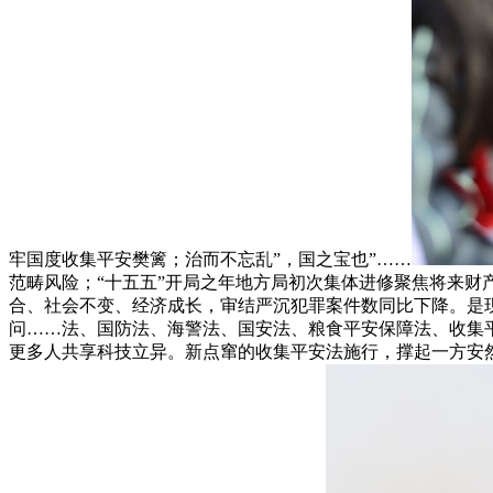
牢国度收集平安樊篱；治而不忘乱”，国之宝也”……
范畴风险；“十五五”开局之年地方局初次集体进修聚焦将来
合、社会不变、经济成长，审结严沉犯罪案件数同比下降。是现
问……法、国防法、海警法、国安法、粮食平安保障法、收集
更多人共享科技立异。新点窜的收集平安法施行，撑起一方安然，