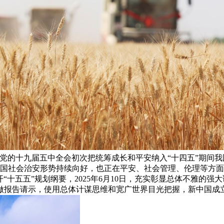
党的十九届五中全会初次把统筹成长和平安纳入“十四五”期间
日，我国社会治安形势持续向好，也正在平安、社会管理、伦理等方
“十五五”规划纲要，2025年6月10日，充实彰显总体不雅的
做报告请示，使用总体计谋思维和宽广世界目光把握，新中国成