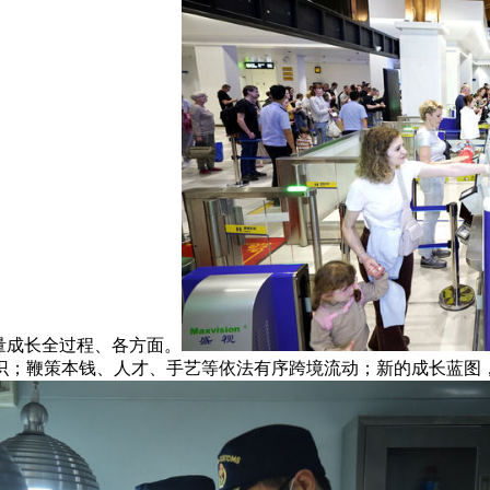
量成长全过程、各方面。
识；鞭策本钱、人才、手艺等依法有序跨境流动；新的成长蓝图