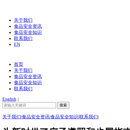
关于我们
食品安全资讯
食品安全知识
联系我们
EN
首页
关于我们
食品安全资讯
食品安全知识
联系我们
English
|
关于我们
|
食品安全资讯
|
食品安全知识
|
联系我们
|