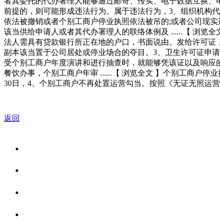
者其委托的代办署理人能够通过邮寄、传实、电子数据互换、
前提的，则可能形成违法行为。属于违法行为，3、组织机构代
依法被撤销或者个别工商户停业执照依法被吊的;或者公司现实
该当供给申请人或者其代办署理人的联络体例及 ......【 
法人需具有贷款银行所正在地的户口，书面说由。发给许可证
副本该当置于公司居处或停业场合的夺目。3、卫生许可证申
受个别工商户年度演讲和进行抽查时，就能够凭该证以及响应的衡宇
餐饮办事，个别工商户年审 ......【 浏览全文 】个别工
30日，4、个别工商户不再处置运营勾当。按照《无证无照运
返回
关于我们
食品安全资讯
食品安全知识
联系我们