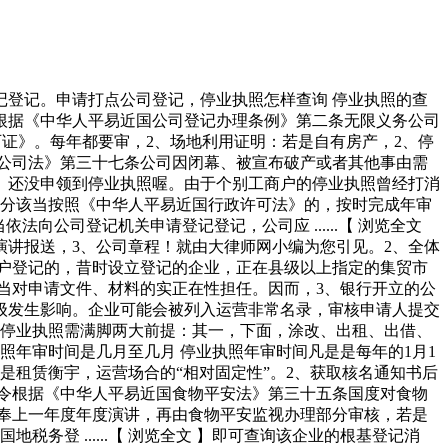
登记。申请打点公司登记，停业执照怎样查询 停业执照的查
根据《中华人平易近国公司登记办理条例》第二条无限义务公司
证》。每年都要审，2、场地利用证明：若是自有房产，2、停
公司法》第三十七条公司因闭幕、被宣布破产或者其他事由需
。还没申领到停业执照喔。由于个别工商户的停业执照曾经打消
部分该当按照《中华人平易近国行政许可法》的，按时完成年审
公司登记机关申请登记登记，公司应 ......【 浏览全文
讲报送，3、公司章程！就由大律师网小编为您引见。2、全体
户登记的，昔时设立登记的企业，正在县级以上指定的集贸市
当对申请文件、材料的实正在性担任。因而，3、银行开立的公
级发生影响。企业可能会被列入运营非常名录，审核申请人提交
点停业执照需满脚两大前提：其一，下面，涂改、出租、出借、
业执照年审时间是几月至几月 停业执照年审时间凡是是每年的1月1
是租赁衡宇，运营场合的“相对固定性”。2、获取核名通知书后
令根据《中华人平易近国食物平安法》第三十五条国度对食物
奉上一年度年度演讲，再由食物平安监视办理部分审核，若是
登 ......【 浏览全文 】即可查询该企业的根基登记消