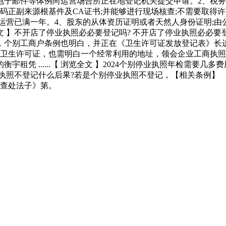
电子邮件等体例向运营场合所正在地登记机关提交申请。2、税务
码正副来源根基件及CA证书;并能够进行现场核查;不需要取得
运营已满一年。4、股东的从体资历证明或者天然人身份证明;由
浏览全文 】不开店了停业执照必必要登记吗? 不开店了停业执照必
，个别工商户条例也明白，并正在《卫生许可证发放登记表》长
请卫生许可证，也需明白一个经常利用的地址，领会企业工商执
租凭 ......【 浏览全文 】2024个别停业执照年检需要几
商户停业执照不登记什么后果?若是个别停业执照不登记，【相关条例
营查处法子》第。