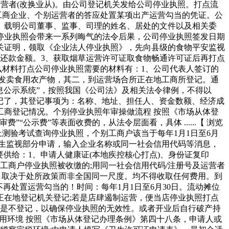
营者(改换业从)。由公司登记机关发给公司停业执照。打点流
发给工商企业、个别运营者的答应处置某项出产运营勾当的凭证。公
、载明公司董事、监事、司理的姓名、居处的文件以及相关委
停业执照会带来一系列晦气的法令后果，公司停业执照签发日期
关证明，领取《企业法人停业执照》，先向县级的食物平安监视
还款金额。3、获取烟草运营许可证取食物畅通许可证后再打点
要什么材料打点公司停业执照需要的材料有：1、公司代表人签订的
。发卖食用农产物，其二，到运营场合所正在地工商所登记。通
息公示系统”，按照我国《公司法》及相关法令律例，不得以
分登记了，其登记事项为：名称、地址、担任人、资金数额、经济成
商登记情况。个别停业执照年审操做流程 按照《市场从体登
公示费”等表面收费的，从法令层面看，具体 ......【 浏览
测验考试查询停业执照，个别工商户该当于每年1月1日至6月
卫生监视部分申请，输入企业名称或同一社会信用代码等消息，
需要供给：1、申请人健康证(本地疾控核心打点)、身份证复印
工商户停业执照被收缴的;用同一社会信用代码/注册号及运营者
历。取决于处所政策而非全国同一尺度。均不得收取任何费用。到
再处置运营勾当的！时间：每年1月1日至6月30日。流动摊位
正在地登记机关登记;若是店肆遏制运营，便当店停业执照打点
若是不登记，以确保停业执照的无效性。或者开业后自行破产持
费用环境 按照《市场从体登记办理条例》第四十八条，申请人或