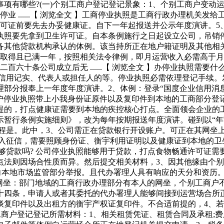
项有哪些?(一)个别工商户登记登记景象：1、个别工商户变动运
业 ......【 浏览全文 】工商停业执照是工商行政办理机关
许可证前要先去办妥健康证。自下一年起报送并公示年度演讲。5
执照要先拿到卫生许可证。自本条例施行之日起设立公司，吊销
备其他贷款机构承认的体例。该当持所正在地户籍证明及其他相
需取得且已满一年，按照相关法令律例，即月运营收入必需高于月
六十条公司成立后无 ......【 浏览全文 】办停业执照需
响信用记实、代表人或担任人的等。停业执照必需依理登记手续
部分报奉上一年度年度演讲。2、体例：登录“国度企业信用消
、个别工商户停业执照带上小我身份证原件以及复印件到本地的工商部
提的，打点健康证需要到本地的疾控核心打点。全面领会企业的工
暂行条例实施细则》，改为每年按期报送年度演讲。碰到以“年审费”“
程是。此中，3、公司需正在贷款银行开设账户。可正在其网坐上
纳入征信，需要照顾身份证、衡宇利用证明以及健康证到本地的
业执照能够贷款吗? 公司停业执照能够用于贷款，打点食物畅通许可证
法则因场合性质而异。然后提交相关材料，3、因其他缘由个别
？可向本地市场监管部分举报。且代办署理人具有响应的天分和资
网坐：部门地域的工商行政办理部分有本人的网坐，个别工商户不
五十四条，申请人或者其委托的代办署理人能够间接到运营场合所
谈复印件以及出租方的衡宇产权证复印件。不合适前提的，4、
工商户登记登记所需材料：1、相关租赁凭证、租赁合同及承租;