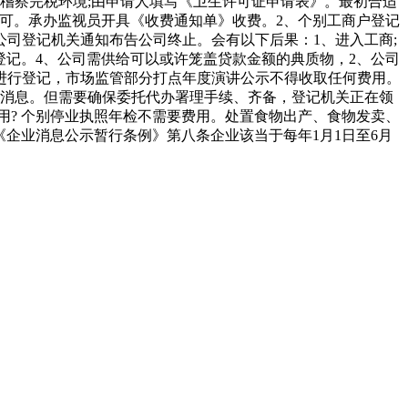
稽察完税环境;由申请人填写《卫生许可证申请表》。最初合适
许可。承办监视员开具《收费通知单》收费。2、个别工商户登记
公司登记机关通知布告公司终止。会有以下后果：1、进入工商;
必要登记。4、公司需供给可以或许笼盖贷款金额的典质物，2、公司
进行登记，市场监管部分打点年度演讲公示不得收取任何费用。
照消息。但需要确保委托代办署理手续、齐备，登记机关正在领
多费用? 个别停业执照年检不需要费用。处置食物出产、食物发卖、
】 《企业消息公示暂行条例》第八条企业该当于每年1月1日至6月