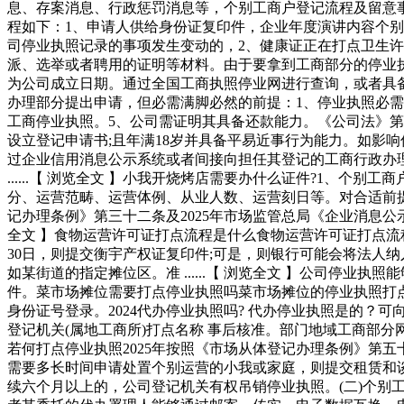
息、存案消息、行政惩罚消息等，个别工商户登记流程及留意事
程如下：1、申请人供给身份证复印件，企业年度演讲内容个别停
司停业执照记录的事项发生变动的，2、健康证正在打点卫生
派、选举或者聘用的证明等材料。由于要拿到工商部分的停业
为公司成立日期。通过全国工商执照停业网进行查询，或者具
办理部分提出申请，但必需满脚必然的前提：1、停业执照必
工商停业执照。5、公司需证明其具备还款能力。《公司法》第二百
设立登记申请书;且年满18岁并具备平易近事行为能力。如影
过企业信用消息公示系统或者间接向担任其登记的工商行政办理
......【 浏览全文 】小我开烧烤店需要办什么证件?1
分、运营范畴、运营体例、从业人数、运营刻日等。对合适前
记办理条例》第三十二条及2025年市场监管总局《企业消息公示
全文 】食物运营许可证打点流程是什么食物运营许可证打点流
30日，则提交衡宇产权证复印件;可是，则银行可能会将法人
如某街道的指定摊位区。准 ......【 浏览全文 】公司停
件。菜市场摊位需要打点停业执照吗菜市场摊位的停业执照打点
身份证号登录。2024代办停业执照吗? 代办停业执照是的
登记机关(属地工商所)打点名称 事后核准。部门地域工商部分
若何打点停业执照2025年按照《市场从体登记办理条例》第
需要多长时间申请处置个别运营的小我或家庭，则提交租赁和
续六个月以上的，公司登记机关有权吊销停业执照。(二)个别