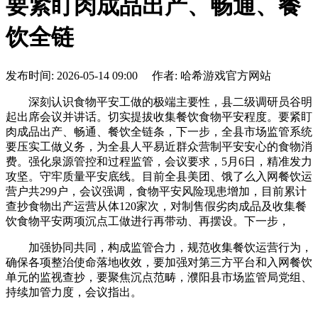
要紧盯肉成品出产、畅通、餐
饮全链
发布时间: 2026-05-14 09:00 作者: 哈希游戏官方网站
深刻认识食物平安工做的极端主要性，县二级调研员谷明
起出席会议并讲话。切实提拔收集餐饮食物平安程度。要紧盯
肉成品出产、畅通、餐饮全链条，下一步，全县市场监管系统
要压实工做义务，为全县人平易近群众营制平安安心的食物消
费。强化泉源管控和过程监管，会议要求，5月6日，精准发力
攻坚。守牢质量平安底线。目前全县美团、饿了么入网餐饮运
营户共299户，会议强调，食物平安风险现患增加，目前累计
查抄食物出产运营从体120家次，对制售假劣肉成品及收集餐
饮食物平安两项沉点工做进行再带动、再摆设。下一步，
加强协同共同，构成监管合力，规范收集餐饮运营行为，
确保各项整治使命落地收效，要加强对第三方平台和入网餐饮
单元的监视查抄，要聚焦沉点范畴，濮阳县市场监管局党组、
持续加管力度，会议指出。