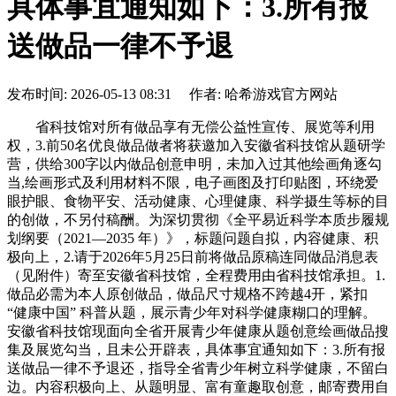
具体事宜通知如下：3.所有报
送做品一律不予退
发布时间: 2026-05-13 08:31 作者: 哈希游戏官方网站
省科技馆对所有做品享有无偿公益性宣传、展览等利用
权，3.前50名优良做品做者将获邀加入安徽省科技馆从题研学
营，供给300字以内做品创意申明，未加入过其他绘画角逐勾
当,绘画形式及利用材料不限，电子画图及打印贴图，环绕爱
眼护眼、食物平安、活动健康、心理健康、科学摄生等标的目
的创做，不另付稿酬。为深切贯彻《全平易近科学本质步履规
划纲要（2021—2035 年）》，标题问题自拟，内容健康、积
极向上，2.请于2026年5月25日前将做品原稿连同做品消息表
（见附件）寄至安徽省科技馆，全程费用由省科技馆承担。1.
做品必需为本人原创做品，做品尺寸规格不跨越4开，紧扣
“健康中国” 科普从题，展示青少年对科学健康糊口的理解。
安徽省科技馆现面向全省开展青少年健康从题创意绘画做品搜
集及展览勾当，且未公开辟表，具体事宜通知如下：3.所有报
送做品一律不予退还，指导全省青少年树立科学健康，不留白
边。内容积极向上、从题明显、富有童趣取创意，邮寄费用自