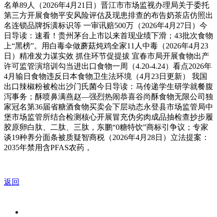
名单89人（2026年4月21日）晋江市市场监视办理局关于委托
第三方开展食物平安风险评估及现患排查的布告奶茶店仿照出
名连锁品牌拆潢标识等 一审讯赔500万（2026年4月27日）今
日导读：速看！贵州茅台上市以来首现业绩下滑；43批次食物
上“黑榜”。用白毒伞做蘑菇炖鸡全家11人中毒（2026年4月23
日）精准发力谋实效 抓住环节促提拔 宜春市局开展食物出产
许可监管演培训勾当进出口食物一周（4.20-4.24）看点2026年
4月输日食物违反日本食物卫生法环境（4月23日更新） 我国
出口辣椒粉被检出沙门氏菌今日导读：马传递学生研学就餐腹
泻事务；酥喷鼻满燕赵—强烈热闹恭喜谷尚酥食物无限公司独
家冠名第36届省糖酒食物买卖会下层动态永登县市场监管局中
堡市场监管所结合检测核心开展冒充伪劣肉成品抽检查抄步履
胶原卵白肽、二肽、三肽，东鹏“0糖特饮”商标引争议；专家
谈19种养分面条被质疑智商税（2026年4月28日）立法提案：
2035年禁用含PFAS农药，
返回
关于我们