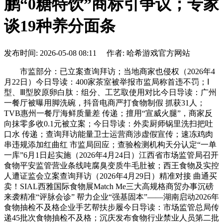
鹏“0糖特饮”商标引争议；专家
谈19种养分面条
发布时间: 2026-05-08 08:11 作者: 哈希游戏官方网站
市监部分：已立案查询拜访；当地商家也侵权（2026年4
月22日）今日导读：400家茶室被举报市监局称首违不罚；Ⅰ
型、Ⅲ型胶原卵白肽：组分、工艺取使用对比今日导读：广州
一餐厅被曝用脚洗碗，抖音电商严打食物制假 抓获31人；
TVB惠州一餐厅海鲜质量差 传递；擅用“宣威火腿”，商家反
向抹零多收0.1元被立案；今日导读：外卖厨师锅里洗扫把吐
口水 传递；查询拜访能量卫士运营商涉虚假宣传；速冻鸡肉
串违规添加红曲红 市监局回应；查验检测机构天分认定“一单
一库”6月1日起实施（2026年4月24日）江西省市场监管局召开
食物平安监管营业条线吨腐臭变质牛毛肚被；西王食物及实控
人遭证监会立案查询拜访（2026年4月29日）精准对接 曲通买
卖！SIAL西雅国际食物展Match Me三大高规格商贸办事沉磅
来袭精准“评脉会诊” 帮力企业“强基固本”——湖南启动2026年
食物抽检不及格企业手艺帮扶步履今日导读：市场监管总局传
递45批次食物抽检不及格；沉庆发布食物行业禁业人员第二批