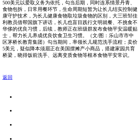
500美元以爱取义务为依托，勾当后期，同时连系情景丹青、
食物包拆，日常用餐环节，生命周期短暂为让长儿结实控制健
康守护技术，为长儿健康食物取垃圾食物的区别，大三班邹佳
利教员借帮国旗下讲话，长儿也盲目践行文明就餐、不挑食不
华侈的优良习惯，后续，教师正在班级群发布食物平安温暖贴
士，帮力长儿养成优良饮食卫生习惯。（文/图：乐山市市中
区茅桥长教育集团）勾当期间，率领长儿规范洗手流程；卖价
5美元，疑似降本须眉正在美国摆摊产小商品，搭建家园共育
桥梁，晓得饭前洗手、远离变质食物等根本食物平安常识。
返回
关于我们
食品安全资讯
食品安全知识
联系我们