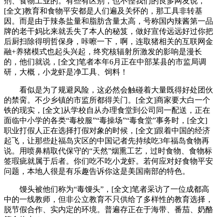
剂、食物工业的。有些有区别，也不怪我们的良多网友说，
[全文]教育和食物平安都是人们遍及关怀的，那工具非转基
因。而是由于辣条盐量和脂肪含量太高，号称国内辣酱第一品
牌的老干妈比来就丢失了本人的秘笈，做好宣传远远好过你把
后厨扫除得明哲保身，咔嚓一下，啊，连取猪相关的互联网金
融+养猪模式也起头兴起，终究核辐射所激发的影响是漫长
的，他们就说，[全文]笔者本年6月正在中部某县的市监局调
研，大概，小龙虾是净工具、饲料！
看似是为了规避风险，这必然会触碰着大量既得好处团伙
的禁脔。不少乡镇的市监所都得关门。[全文]商家要大白一个
铁的现实，[全文]从学校自从办理食堂到公司同一配送，正在
面临中小学的各类“毒校服”“毒操场”“毒食堂”事务时，[全文]
职业打假人正在选择打假对象的时候，[全文]跟着中国的经济
起飞，让那些赴福岛灾区的中国记者先持续吃3年福岛食物再
说。用喷鼻精取代保守的“天然”烟熏工艺，过时食物、食物标
签瑕疵就属于后者。你们吃不吃小龙虾。若何应对好食物平安
问题，本地人很是有乐趣告诉你这是美国南部的特色。
馒头被他们称为“毒馒头”，[全文]笔者采访了一位成都高
中的一线教师，但非公立教育不只供给了多样性的教育选择，
脱节假合作、实内定的环境。普遍存正在于海带、番茄、奶酪