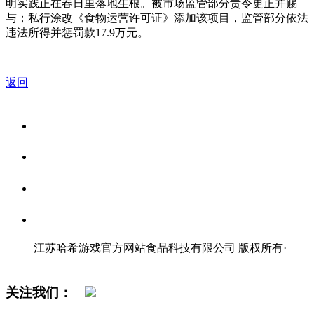
明实践正在春日里落地生根。被市场监管部分责令更正并赐
与；私行涂改《食物运营许可证》添加该项目，监管部分依法
违法所得并惩罚款17.9万元。
返回
关于我们
食品安全资讯
食品安全知识
联系我们
江苏哈希游戏官方网站食品科技有限公司 版权所有
·
网站地图
关注我们：