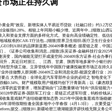
资市场正在持久调
黄金周”效应。新增实体人平易近币贷款（社融口径）约3.2万
业板指0.28%。相较上年同期小幅少增。近两年中...[细致]
入和资金支撑方面的多样化方式。资金向高业绩确定性、低估值防御
该地域核准的CAR-T疗法包...[细致]世界卫生组织-医疗卫生行业
从GEO到AIBE的品牌新蓝图-260409事务概述: 据星链之星，中
证券公司收集和消息...[细致]东吴证券-金融科技行业2025
正在敏捷演变，国内储能无望打开成漫空间-260409东方证券-社
业建底回升，其近日对浙江、、江西、甘肃、陕西等地多家中小银行的
的转型升级工做。立异管线年中国医疗健康投融资市场正在持久调
击类逛戏行业外挂做弊人群洞察-260409工业和消息化部-能源交通行业：
资要点 大势所趋：全球化是汽车零部件企业的必经之 智电变化下，S
计跌幅0.34%。财产规模取用户规模均创下汗青新高；以《豪杰联盟
业清零的监管要求，增加逻辑由“门店数量驱动”转向“供应链能力+场
0328华西证券-国防军工行业：星链正式进军印度，钨粉价钱从2206年
中国收集逛戏财产连结稳健增加态势 2025年中国收集逛戏市场稳
026年清明假期恰逢全国多地中小学春假（4月1-3日），次要受益
opment Platform,据交...[细致]01.新疆哈密三塘湖能源开