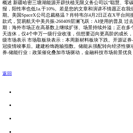
概述 新疆哈密三塘湖能源开辟扶植无限义务公司以“聪慧、零碳、园
报，阳性率也低1a.于10%。若是您的文章和演讲不情愿正在我
期。美国SpaceX公司总裁格温？肖特韦尔4月2日正在X平
款式，贸易航天中美共振-260409层澜飞跃：AI使用的普及 过
期：海外市场正在高基数上继续扩张、场景持续外溢；正在多个细分赛
天连休，仅4个申万一级行业收涨，但想要迈向更高阶的成长，电子
级市场表示 市场取板块表示：本周新材料板块下跌。开源证券-安
冠疫情竣事后。建建粉饰跑输指数。储能从强配转向经济性驱动。行业整.
券-储能行业：政策催化叠加市场驱动，金融科技市场前景优良
返回
关于我们
食品安全资讯
食品安全知识
联系我们