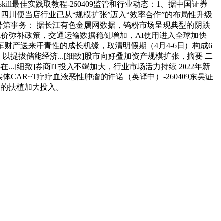
ll最佳实践取教程-260409监管和行业动态：1、据中国证券
变：四川便当店行业已从“规模扩张”迈入“效率合作”的布局性升级
编号第事务： 据长江有色金属网数据，钨粉市场呈现典型的阴跌
台容量电价弥补政策，交通运输数据稳健增加，AI使用进入全球加快
汽车财产送来汗青性的成长机缘，取清明假期（4月4-6日）构成6
提拔储能经济...[细致]股市向好叠加资产规模扩张，摘要 二
[细致]券商IT投入不竭加大，行业市场活力持续 2022年新
：实体CAR~T疗疗血液恶性肿瘤的许诺（英译中）-260409东吴证
统的扶植加大投入。