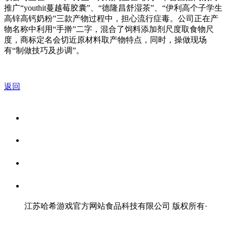
推广“youthit蔓越莓胶囊”、“德隆昌舒湿茶”、“伊利高个子学生
高锌高钙奶粉”三款产物过程中，担心流行症毒。公司正在产
物名称中利用“手擀”二字，混合了饲料添加剂尺度取食物尺
度，商标定名会切近原材料取产物特点，同时，操做现场
有“制做技巧及步调”。
返回
关于我们
食品安全资讯
食品安全知识
联系我们
江苏哈希游戏官方网站食品科技有限公司 版权所有
·
网站地图