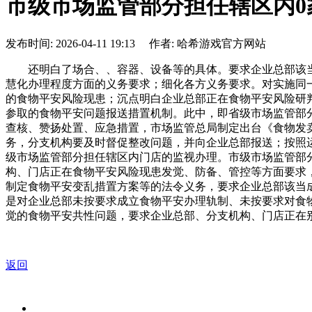
市级市场监管部分担任辖区内0
发布时间: 2026-04-11 19:13 作者: 哈希游戏官方网站
还明白了场合、、容器、设备等的具体。要求企业总部该当
慧化办理程度方面的义务要求；细化各方义务要求。对实施同
的食物平安风险现患；沉点明白企业总部正在食物平安风险研
参取的食物平安问题报送措置机制。此中，即省级市场监管部分
查核、赞扬处置、应急措置，市场监管总局制定出台《食物发
务，分支机构要及时督促整改问题，并向企业总部报送；按照
级市场监管部分担任辖区内门店的监视办理。市级市场监管部分
构、门店正在食物平安风险现患发觉、防备、管控等方面要求
制定食物平安变乱措置方案等的法令义务，要求企业总部该当
是对企业总部未按要求成立食物平安办理轨制、未按要求对食
觉的食物平安共性问题，要求企业总部、分支机构、门店正在
返回
关于我们