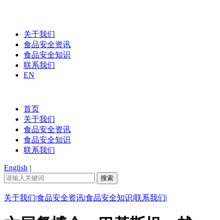
关于我们
食品安全资讯
食品安全知识
联系我们
EN
首页
关于我们
食品安全资讯
食品安全知识
联系我们
English
|
关于我们
|
食品安全资讯
|
食品安全知识
|
联系我们
|