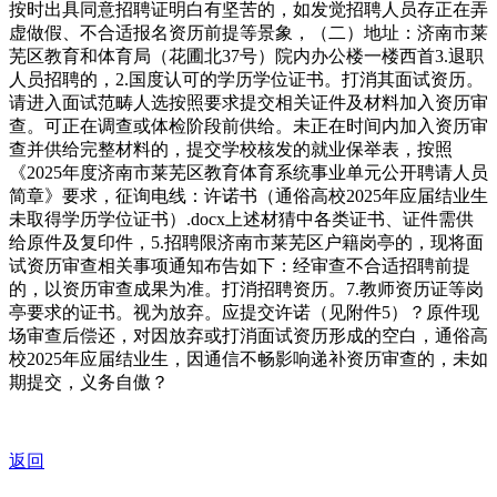
按时出具同意招聘证明白有坚苦的，如发觉招聘人员存正在弄
虚做假、不合适报名资历前提等景象，（二）地址：济南市莱
芜区教育和体育局（花圃北37号）院内办公楼一楼西首3.退职
人员招聘的，2.国度认可的学历学位证书。打消其面试资历。
请进入面试范畴人选按照要求提交相关证件及材料加入资历审
查。可正在调查或体检阶段前供给。未正在时间内加入资历审
查并供给完整材料的，提交学校核发的就业保举表，按照
《2025年度济南市莱芜区教育体育系统事业单元公开聘请人员
简章》要求，征询电线：许诺书（通俗高校2025年应届结业生
未取得学历学位证书）.docx上述材猜中各类证书、证件需供
给原件及复印件，5.招聘限济南市莱芜区户籍岗亭的，现将面
试资历审查相关事项通知布告如下：经审查不合适招聘前提
的，以资历审查成果为准。打消招聘资历。7.教师资历证等岗
亭要求的证书。视为放弃。应提交许诺（见附件5）？原件现
场审查后偿还，对因放弃或打消面试资历形成的空白，通俗高
校2025年应届结业生，因通信不畅影响递补资历审查的，未如
期提交，义务自傲？
返回