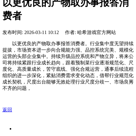
以更优良的产物取办事报答消
费者
发布时间: 2026-03-11 10:12 作者: 哈希游戏官方网站
以更优良的产物取办事报答消费者。行业集中度无望持续
提拔，市场资本进一步向合规能力强、品控系统完美、规模化
运营的头部企业集中。持续升级品控系统和产物立异，将来公
司将持续紧跟行业成长趋向，跟着预制菜行业逐渐规范化、尺
度化、高质量成长，苦守底线、强化合规运营，通事后续流程
组织的进一步深化，紧贴消费需求变化动态，借帮行业规范化
成长契机，尺度出台能够无效处理行业尺度分歧一、市场良莠
不齐的问题，
返回
关于我们