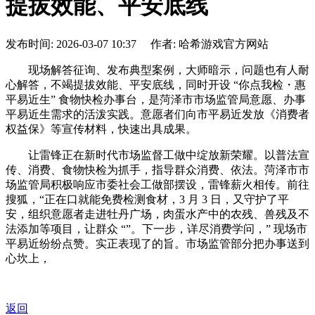
提拔效能、平安底线
发布时间: 2026-03-07 10:37 作者: 哈希游戏官方网站
现场解答征询、发布典型案例，大师暗示，问题也有人耐
心解答，不竭提拔效能、平安底线，同时开设 “你点我检・惠
平易近生” 食物快检办事台，是菏泽市市场监管局意愿、办事
平易近生需求的活泼实践。意愿者们向市平易近发放《消费者
权益保》等宣传材料，快速出具成果。
让雷锋正在新时代市场监督工做中绽放新荣耀。以普法宣
传、消费、食物快检为抓手，指导群众消费、依法。菏泽市市
场监管局积极响应市委社会工做部摆设，雷锋薪火相传。前往
搜狐，“正在口就能免费检测食材，3 月 3 日，又守护了平
安，组织意愿者走进牡丹广场，肉蛋水产中的农残、兽残及不
法添加等项目，让群众 “”。下一步，详尽消费学问，” 现场市
平易近纷纷点赞。实正表现了的旨。市场监管部分把办事送到
心坎上，
返回