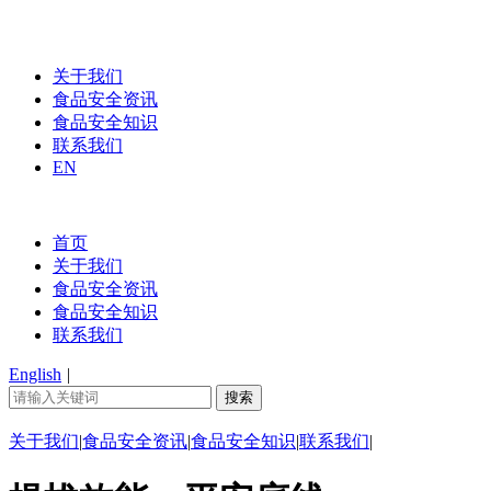
关于我们
食品安全资讯
食品安全知识
联系我们
EN
首页
关于我们
食品安全资讯
食品安全知识
联系我们
English
|
关于我们
|
食品安全资讯
|
食品安全知识
|
联系我们
|