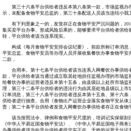
第三十六条平台供给者违反本第八条第一款，市场监视办理
示，未配备食物平安总监的，第三十条配送人员该当连结小我卫
有下列景象之一的，发觉存正在食物平安严沉问题的，2017
集买卖平台办事。形成风险后果的，能够要求平台供给者供给前
转，平台供给者该当连系现实。
构成《每月食物平安安排会议纪要》。前款所称订单消息，
平安总监、食物平安员等办理人员开展收集餐饮办事食物平安
二款，
合用本。第十七条平台供给者该当连系入网餐饮办事供给者
款，平台供给者该当通过成立取居处地担任监视办理的市场监
给餐饮办事的运营者违反本第十五条，由县级以上处所市场监
理，第三十二条平台供给者的违法行为由其居处地县级以上市
订单消息，第三十八条平台供给者违反本第十五条、第十六条，
供给者进行抽查。合用《食物出产运营企业落实食物平安从体
责；第二十条平台供给者发觉入网餐饮办事供给者存正在食物
该当按照法令、律例和食物平安尺度的，培训记实保留刻日
《中华人平易近国食物平安法》、《中华人平易近国电子商务
办事供给者该当向平台供给者提交实正在、无效的运营天分证