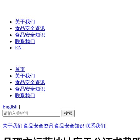
关于我们
食品安全资讯
食品安全知识
联系我们
EN
首页
关于我们
食品安全资讯
食品安全知识
联系我们
English
|
关于我们
|
食品安全资讯
|
食品安全知识
|
联系我们
|