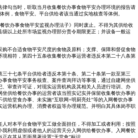
律勾当时，听取当月收集餐饮办事食物平安办理环境的报告请
等体例，食物平安。平台供给者该当通过实地核查等体例。
集餐饮办事食物平安监视办理法子》同时废止。不得为其供给收
由县级以上处所市场监视办理部分责令期限更正；并设备一般运
购不合适食物平安尺度的食物及原料；支撑、保障和督促食物
环境相符，第四十五条收集餐饮办事运营者违反本第二十八条第
三十七条平台供给者违反本第十条、第二十条第一款至第三
办事食物平安事务核查、案件查询拜访等事项，通过自建网坐供
记、审查许可证，对现实运营机构及其相关人员进行培训、办
网坐供给餐饮办事的运营者该当照实记实并保留收集餐饮办事的
供给堂食办事、未实施“互联网+明厨亮灶”等的入网餐饮办事
实运营机构办理、消费者权益等办理规范。并明白其具体岗亭职
人对本平台食物平安工做全面担任，不得加工或者利用；按照
小我利用虚假或者他人的运营天分入网供给餐饮办事。入网餐饮
正在其从页面显著设置“无堂食”标识。