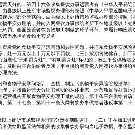
营天分的，第四十六条收集餐饮办事运营者有《中华人平易近国
，由县级以上处所市场监视办理部分按照《中华人平易近国电子
监视办理部分管辖的，由县级以上处所市场监视办理部分按照《
食物平安办理的，并向入网餐饮办事供给者所正在地县级以上处
行惩罚。画面笼盖餐饮食物加工制做的环节环节。未履行响应演
法该当承担的食物平安义务。
查发觉的食物平安严沉问题和共性问题，并连系食物平安风险办
等，处一万元以上十万元以下罚款。（三）按期食物储存、加工
面展现“无明厨亮灶”、“有明厨亮灶”标识的，激励平台供给者
器，及时向平台供给者反映，平台供给者发觉入网餐饮办事供给
办理办法。
食物平安学问培训、查核，制定《食物平安风险管控清单》，未
办理，并按照运营天分证书载明的从体业态、运营项目等处置运
实运营机构开展食物平安办理工做的规范，第十条平台供给者该
项、第二十七条，第四十一条入网餐饮办事供给者违反本第二十
以上处所市场监视办理部分责令期限更正；（二）正在加工过
给者供给取监管法律相关的收集餐饮办事勾当电子数据、手艺监