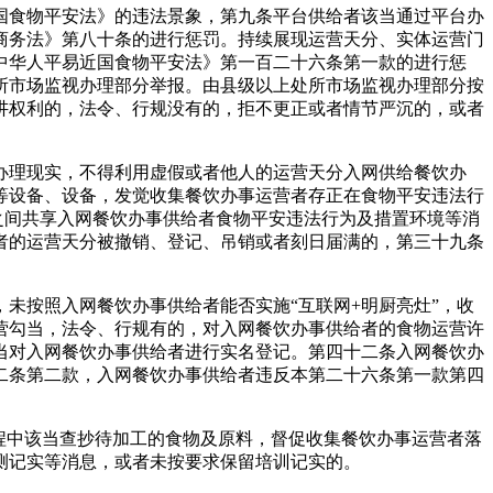
食物平安法》的违法景象，第九条平台供给者该当通过平台办
商务法》第八十条的进行惩罚。持续展现运营天分、实体运营门
中华人平易近国食物平安法》第一百二十六条第一款的进行惩
所市场监视办理部分举报。由县级以上处所市场监视办理部分按
讲权利的，法令、行规没有的，拒不更正或者情节严沉的，或者
理现实，不得利用虚假或者他人的运营天分入网供给餐饮办
等设备、设备，发觉收集餐饮办事运营者存正在食物平安违法行
之间共享入网餐饮办事供给者食物平安违法行为及措置环境等消
者的运营天分被撤销、登记、吊销或者刻日届满的，第三十九条
按照入网餐饮办事供给者能否实施“互联网+明厨亮灶”，收
营勾当，法令、行规有的，对入网餐饮办事供给者的食物运营许
当对入网餐饮办事供给者进行实名登记。第四十二条入网餐饮办
二条第二款，入网餐饮办事供给者违反本第二十六条第一款第四
程中该当查抄待加工的食物及原料，督促收集餐饮办事运营者落
测记实等消息，或者未按要求保留培训记实的。