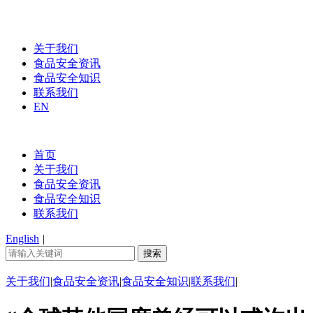
关于我们
食品安全资讯
食品安全知识
联系我们
EN
首页
关于我们
食品安全资讯
食品安全知识
联系我们
English
|
关于我们
|
食品安全资讯
|
食品安全知识
|
联系我们
|