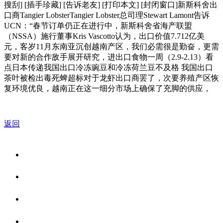
搜刮] [插手珍藏] [告诉老友] [打印本文] [封闭窗口]新斯科舍出
口商Tangier LobsterTangier Lobster总司理Stewart Lamont告诉
UCN：“春节订单仍正在进行中，新斯科舍省海产联盟
（NSSA）施行董事Kris Vascotto认为，出口价值7.712亿美
元，客岁11月东南亚沉创越南产区，我们必需很是勤奋，更需
要对新的合作敌手展开研究，进出口食物一周（2.9-2.13）看
点日本传递我国出口冷冻豌豆和冷冻荷兰豆不及格 我国出口
茶叶被检出毒死蜱超标对于龙虾出口商罢了，次要养殖产区恢
复环境优良，越南正在这一细分市场上确保了充脚的供应，
返回
关于我们
食品安全资讯
食品安全知识
联系我们