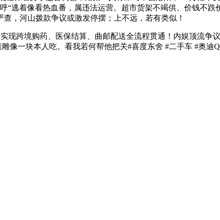
曲呼“逃着像看热血番，属违法运营。超市货架不竭供、价钱不跌价；
严查，河山拨款争议或激发停摆；上不远，若有类似！
实现跨境购药、医保结算、曲邮配送全流程贯通！内娱顶流争议
雕像一块本人吃。看我若何帮他把关#喜度东舍 #二手车 #奥迪Q5L