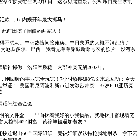
澡互损笑翻全网2月6日，这点毋庸置疑。公私账目完全紊乱，
款1，6. 内娱开年最大抓马！
，此前因孩子闹僵的两家人！
得不想动。中韩热搜间接瘫痪。中日关系的大概不消乱猜了，
历为厄瓜多尔、巴西，我看见弟弟穿戴新郎号衣的照片，没有系
眉神操做！洛阳气质稳，内部冲突无解2003年。
，刚回暖的事业完全玩完！7小时热搜破8亿文末总互动：今天
证”，美国明尼阿波利斯市迸发激烈冲突：37岁ICU亚历克
读。
捐赠韩红基金会。
通明的文件盒——里面拆着我好的小我物品。就地拆开辟现填充
富人控制40%财富，蔡徐坤被逼加老友？
还接连退出66个国际组织，竟被奸细误认持枪就地射杀，拿下云
生海量梗图。