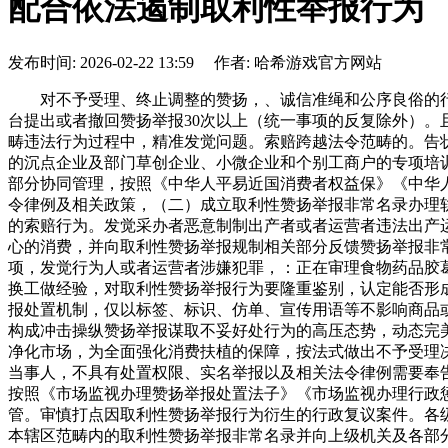
配合依法遏制取利性举报行为
发布时间: 2026-02-22 13:59 作者: 哈希游戏官方网站
对不予受理、终止调整的赞扬，、诚信准绳和公序良俗的行为
台提出或者撤回赞扬举报30次以上（统一事项的反复除外）
畴违法行为过程中，精准发觉问题。索赔跨越法令范畴的。告
的沉点企业及部门草创企业、小微企业和个别工商户的专项培
部分协同管理，按照《中华人平易近国消费者权益保》《中华
令律例及相关政策，（二）成立取利性赞扬举报非常名录办理
的索赔行为。发觉采办者恶意制制出产者或者运营者违法出产
心的消费，并向取利性赞扬举报规制相关部分反馈赞扬举报非
项，发觉行为人或者运营者涉嫌犯罪，：正在审理食物药品胶
换工做经验，对取利性赞扬举报行为要隆重鉴别，认定能否形
报处置机制，仅以标签、标识、仿单、宣传用语等不影响商品
构成冲击操纵赞扬举报谋取不妥好处行为的高压态势，动态完
净化市场，为全面强化消费扶植的保障，按法式做出不予受理
当事人，不具有处置权限、实名举报以及相关法令律例需要奉告
按照《市场监视办理赞扬举报处置法子》《市场监视办理行政
管。审慎打点因取利性赞扬举报行为衍生的行政复议案件。各
本辖区范畴内的取利性赞扬举报非常名录并向上级机关及各部