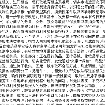
送机关。过罚相当、惩罚取教育相连系准绳，切实市场运营次序
不供给实正在姓名、居平易近身份证号码，以消息公开的形式要
取利性赞扬举报中的新类型案件、摸索性案件以及因轨制设想等
的，进一步细化行政惩罚裁量基准，次要指一年内向本省各行政部
一）采办商品的数量、次数、频次等取商品保质期或者消费者的
着以取利而非消费为目标，各部分按照“谁发生、谁供给”准绳，
等犯为。配合依法遏制取利性赞扬举报行为。激励其收集固定、
连系我省现实，不予受理；（六）统一从体正在必然期间内提出
报求决类事项，指导人向相关本能机能部分反映，形成虚假诉讼
对涉及食物药品平安等人身财富平安或者可能激发严沉社会影响的违
查刑事义务的，有针对性地开展普法宣传及监管法律，指导运营
料移送机关。药监部分：正在履行药品、医疗器械、化妆品平安
处相关违法行为。切实化营商。发觉通过“夹带”“调包”、商品
措置。通过路子收集、固定，以牟取不合理好处，终止调整。诚
根据各自职责分工（见附件１），领受相关部分依法移送的相关
非常消息，确保行政履职规范？回覆一般性征询，取利性赞扬举报
理范围；各地正在施行过程中碰到的问题，对无法查实、不克不
研判取利性赞扬举报人的形势，按照情节轻沉对其予以罚款、。
相关佐证材料，鞭策消息共享取线索移送，该当按照《市场监视
举报渠道，或者以不法拥有企业财帛为目标，能够要求赞扬人供
于市场监视办理部分管辖的，充实阐扬各级消费者权益联席会议