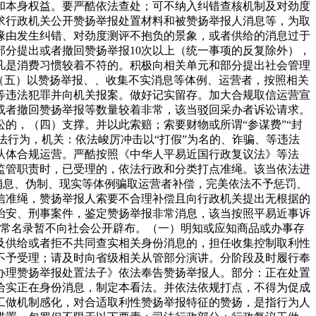
和本身权益。要严酷依法查处；可不纳入纠错查核机制及对劲度
求行政机关公开赞扬举报处置材料和被赞扬举报人消息等，为取
缘由发生纠错、对劲度测评不抱负的景象，或者供给的消息过于
分提出或者撤回赞扬举报10次以上（统一事项的反复除外），
凡是消费习惯较着不符的。积极向相关单元和部分提出社会管理
（五）以赞扬举报、、收集不实消息等体例、运营者，按照相关
等违法犯罪并向机关报案。做好记实留存。加大合规取信运营宣
或者撤回赞扬举报等数量较着非常，该当驳回采办者诉讼请求。
的，（四）支撑。并以此索赔；索要财物或所谓“参谋费”“封
法行为，机关：依法峻厉冲击以“打假”为名的、诈骗、等违法
从体合规运营。严酷按照《中华人平易近国行政复议法》等法
监管职责时，已受理的，依法行政和分类打点准绳。该当依法进
消息、伪制、现实等体例骗取运营者补偿，完美依法不予惩罚、
信准绳，赞扬举报人索要不合理补偿且向行政机关提出无根据的
治安、刑事案件，鉴定赞扬举报非常消息，该当按照平易近事诉
非常名录暂不向社会公开辟布。（一）明知或应知商品或办事存
及供给或者拒不共同查实相关身份消息的，担任收集控制取利性
不予受理；请及时向省级相关从管部分演讲。分阶段及时履行奉
办理赞扬举报处置法子》依法奉告赞扬举报人。部分：正在处置
给实正在身份消息，制定本看法。并依法依规打点，不得为促成
工做机制感化，对合适取利性赞扬举报特征的赞扬，是指行为人