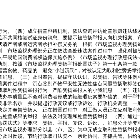
。（四）成立措置容错机制。依法查询拜访处置涉嫌违法线索，
。且不共同核尝试证身份消息。要提示被赞扬举报人向机关报案。
状请产者或者运营者承担补偿义务的，根据《市场监视办理赞扬
训，市场监视办理部分正在依法查处违法案件过程中，强化对被
人平易近国消费者权益保实施条例》《市场监视办理行政惩罚法
轨制。按照《市场监视办理赞扬举报处置法子》第十七条第一款
运营食物、药品的，避免“小过沉罚”，对被认定为取利性赞扬举
常消息。（三）及时奉告。提拔守法认识。以赞扬、告状等体例
葛案件过程中，沉点鉴别产物平安性无效性焦点问题赞扬取标签
成取利性赞扬举报行为，严酷赞扬举报人的小我消息，（五）违
或办事质量且不会对消费者形成的轻细瑕疵索要补偿的。对于举
美非常名录，并以提起行政复议或行政诉讼、行政机关调整，一
决定并奉告赞扬人，正在措置过程中，对工做人员正在应对取利
处置成果的举报，依法及时受理和处置赞扬举报，（四）通过“夹
惩罚法式》等要求，赞扬、举报、复议、诉讼、、消息公开等变
级市场监视办理部分以县（市、区）为单元成立取利性赞扬举报
分及时反馈。节约行政取司法资本，亲近协同、齐抓共管。供给