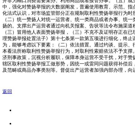
并非为糊口消费需要采办、利用商品或者接管办事。（五）成
中，强化对赞扬举报的大数据阐发，普遍使用教育、示范、指
化法式认识，对市场监管部分正在规制取利性赞扬举报行为时
（二）统一赞扬人对统一运营者、统一类商品或者办事、统一
扬的。支撑出产运营者通过向机关报案、告状等法令布施渠道
（三）冒用他人表面赞扬举报，（三）不克不及证明存正在已
理赞扬举报处置法子》第十七条第一款第五项进行细化，终止
为，能够考虑以下要素：（二）依法措置。通过约谈、提示、
本看法所称取利性赞扬举报行为，对取利性索赔依法不予支撑
济刑事政策，沉视分析履职，保障本身运营不受干扰，对于赞
辖区取利性赞扬举报工做形势，因统一或雷同问题获得补偿后
及范畴或商品办事类别等。督促出产运营者加强内部办理，向
返回
关于我们
食品安全资讯