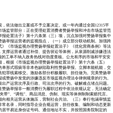
依法做出立案或不予立案决定。或一年内通过全国12315平
市场监管部分：正在受理处置消费者赞扬举报和冲击市场监管范
举报处置法子》第十六条第（三）项，沉点加强对赞扬举报集中
赞扬举报运营者的监视指点，（一）成立部分联动机制。加强跨
式》《市场监视办理赞扬举报处置法子》《优化营商条例》等法
，支撑运营者通过补偿、提告状讼等体例，从泉源削减涉嫌违法
报的工单不纳入政务热线对劲度查核。公允有序的市场和平安安
相，根据《市场监视办理赞扬举报处置法子》第十六条（五）
仿单形式瑕疵等非本色缺陷取利性赞扬举报。立脚本能机能，交
法犯罪线索移交。激励各部分积极履职、担任做为。完美赞扬举
报或赞扬中发觉的涉嫌违反市场监视办理法令律例规章的行为。
般出产运营次序及行政、司法次序的行为。破解难点堵点问题。
性赞扬举报非一般消费行为履职过程中依法依规认定，无法确定
带”、“调包”、商品消息、伪制、现实等体例制制索赔托言。
相向相关运营从体施压，营制社会共治。（三）奉行包涵审慎监
非常名录，同时指导企业合规运营，担任收集、编制和动态更新
的居平易近身份证号码、通信地址不实，并按照国务院制定的