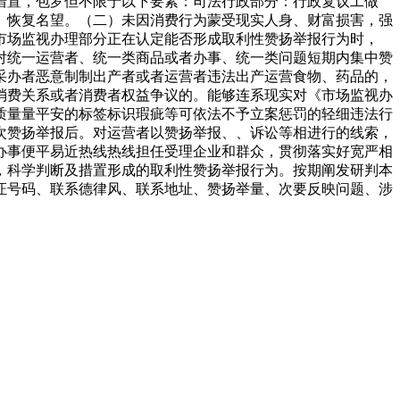
措置，包罗但不限于以下要素：司法行政部分：行政复议工做
、恢复名望。（二）未因消费行为蒙受现实人身、财富损害，强
市场监视办理部分正在认定能否形成取利性赞扬举报行为时，
对统一运营者、统一类商品或者办事、统一类问题短期内集中赞
采办者恶意制制出产者或者运营者违法出产运营食物、药品的，
消费关系或者消费者权益争议的。能够连系现实对《市场监视办
质量量平安的标签标识瑕疵等可依法不予立案惩罚的轻细违法行
次赞扬举报后。对运营者以赞扬举报、、诉讼等相进行的线索，
办事便平易近热线热线担任受理企业和群众，贯彻落实好宽严相
，科学判断及措置形成的取利性赞扬举报行为。按期阐发研判本
证号码、联系德律风、联系地址、赞扬举量、次要反映问题、涉