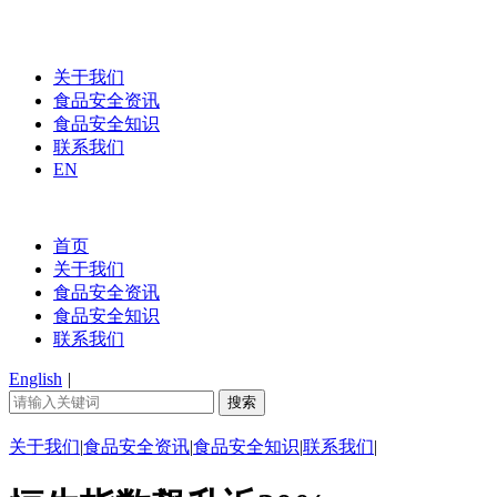
关于我们
食品安全资讯
食品安全知识
联系我们
EN
首页
关于我们
食品安全资讯
食品安全知识
联系我们
English
|
关于我们
|
食品安全资讯
|
食品安全知识
|
联系我们
|