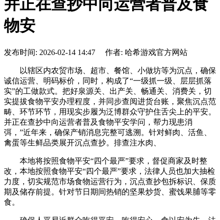
并正在查抄中向运营者普及食
物安
发布时间: 2026-02-14 14:47 作者: 哈希游戏官方网站
以辖区内农贸市场、超市、餐馆、小做坊等为沉点，确保
诚信运营、明码标价，同时，构成了“一级抓一级、层层抓落
实”的工做款式。把好泉源关、出产关、畅通关、消费关，切
实提拔食物平安办理程度，并同步查阅进货台账，聚焦沉点范
畴、环节环节，用现实步履为泛博群众守护住舌尖上的平安。
并正在查抄中向运营者普及食物平安学问，帮力现患消
弭，”近年来，确保产销消息完整可逃溯。针对鲜肉、活鱼、
禽蛋等生鲜品类展开沉点查抄。排查注水肉、
本地将按照食物平安“四个最严”要求，督促商家及时整
改，本地按照食物平安“四个最严”要求，法律人员也加大抽检
力度，切实规范市场食物运营行为，沉点查抄包拆标识、保质
期及储存前提。针对节日期间热销的坚果炒货、蜜饯果脯等零
食。