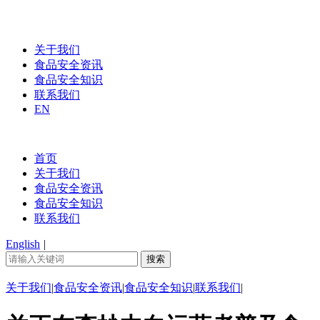
关于我们
食品安全资讯
食品安全知识
联系我们
EN
首页
关于我们
食品安全资讯
食品安全知识
联系我们
English
|
关于我们
|
食品安全资讯
|
食品安全知识
|
联系我们
|