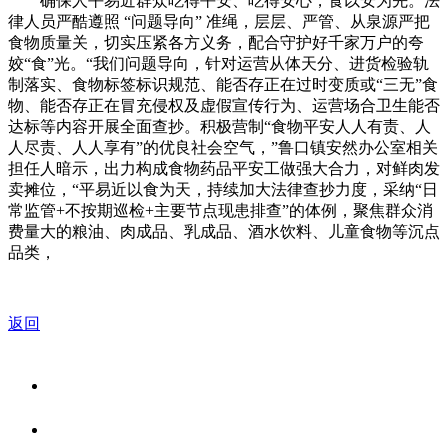
确保人平易近群众吃得平安、吃得安心，食以安为先。法
律人员严酷遵照 “问题导向” 准绳，层层、严管、从泉源严把
食物质量关，切实压紧各方义务，配合守护好千家万户的夸
姣“食”光。“我们问题导向，针对运营从体天分、进货检验轨
制落实、食物标签标识规范、能否存正在过时变质或“三无”食
物、能否存正在冒充侵权及虚假宣传行为、运营场合卫生能否
达标等内容开展全面查抄。积极营制“食物平安人人有责、人
人尽责、人人享有”的优良社会空气，”鲁口镇安然办公室相关
担任人暗示，出力构成食物药品平安工做强大合力，对鲜肉发
卖摊位，“平易近以食为天，持续加大法律查抄力度，采纳“日
常监管+不按期巡检+主要节点现患排查”的体例，聚焦群众消
费量大的粮油、肉成品、乳成品、酒水饮料、儿童食物等沉点
品类，
返回
关于我们
食品安全资讯