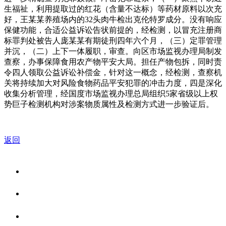
返回
关于我们
食品安全资讯
食品安全知识