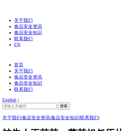
关于我们
食品安全资讯
食品安全知识
联系我们
EN
首页
关于我们
食品安全资讯
食品安全知识
联系我们
English
|
关于我们
|
食品安全资讯
|
食品安全知识
|
联系我们
|