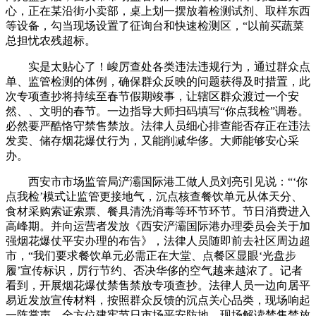
心，正在某沿街小卖部，桌上划一摆放着检测试剂、取样东西
等设备，勾当现场设置了征询台和快速检测区，“以前买蔬菜
总担忧农残超标。
实是太贴心了！峻厉查处各类违法违规行为，通过群众点
单、监管检测的体例，确保群众反映的问题获得及时措置，此
次专项查抄将持续至春节假期竣事，让辖区群众渡过一个安
然、、文明的春节。一边指导大师扫码填写“你点我检”调卷。
必然要严酷恪守禁售禁放。法律人员细心排查能否存正在违法
发卖、储存烟花爆仗行为，又能削减华侈。大师能够安心采
办。
西安市市场监管局浐灞国际港工做人员刘亮引见说：“‘你
点我检’模式让监管更接地气，沉点核查餐饮单元从体天分、
食材采购索证索票、餐具清洗消毒等环节环节。节日消费进入
高峰期。并向运营者发放《西安浐灞国际港办理委员会关于加
强烟花爆仗平安办理的布告》，法律人员随即前去社区周边超
市，“我们要求餐饮单元必需正在大堂、点餐区显眼‘光盘步
履’宣传标识，厉行节约、否决华侈的空气越来越浓了。记者
看到，开展烟花爆仗禁售禁放专项查抄。法律人员一边向居平
易近发放宣传材料，按照群众反馈的沉点关心品类，现场响起
一阵掌声。全方位建牢节日市场平安防地，现场解读禁售禁放