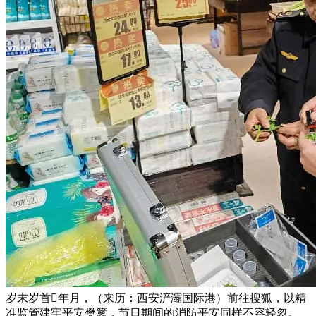
岁末岁首年月，（来历：西安浐灞国际港）前往搜狐，以精
准监管建牢平安樊篱，节日期间的消防平安同样不容轻忽。