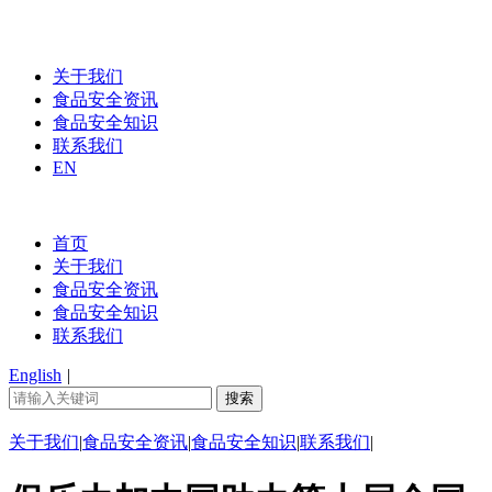
关于我们
食品安全资讯
食品安全知识
联系我们
EN
首页
关于我们
食品安全资讯
食品安全知识
联系我们
English
|
关于我们
|
食品安全资讯
|
食品安全知识
|
联系我们
|