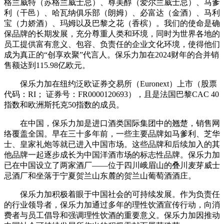
格兰威特（苏格兰威士忌）、尊美醇（爱尔兰威士忌）、马爹
利（干邑）、哈瓦纳俱乐部（朗姆）、必富达（金酒）、马利
宝（力娇酒）、玛姆以及巴黎之花（香槟）。我们的使命是确
保品牌的长期发展，充分尊重人类和环境，同时为世界各地的
员工提供富有意义、包容、负责任的企业文化环境，使得他们
成为真正的“创享欢聚”代言人。保乐力加在2024财年的合并销
售额达到115.98亿欧元。
保乐力加在纽约泛欧证券交易所（Euronext）上市（股票
代码：RI； 证券号：FR0000120693），且是法国巴黎CAC 40
指数和欧洲斯托克50指数的成员。
在中国，保乐力加是进口酒类国际集团中的翘楚，销售网
络覆盖全国。早在三十多年前，一些主要品牌如马爹利、芝华
士、皇家礼炮等就已进入中国市场。这些品牌和后续加入的其
他品牌一起逐步成长为中国洋酒市场的标志性品牌。保乐力加
已在中国设立了两家酒厂——位于四川峨眉山的叠川麦芽威士
忌酒厂和坐落于宁夏贺兰山东麓的贺兰山葡萄酒酒庄。
保乐力加积极着眼于中国社会的可持续发展。作为负责任
的行业领导者，保乐力加通过多年的理性饮酒宣传行动，向消
费者与员工倡导和强调理性饮酒的重要意义。保乐力加因推动