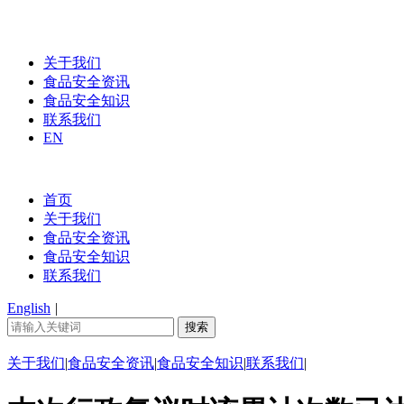
关于我们
食品安全资讯
食品安全知识
联系我们
EN
首页
关于我们
食品安全资讯
食品安全知识
联系我们
English
|
关于我们
|
食品安全资讯
|
食品安全知识
|
联系我们
|