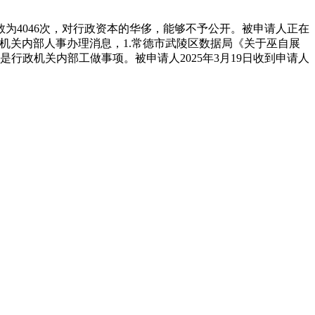
数为4046次，对行政资本的华侈，能够不予公开。被申请人正在
机关内部人事办理消息，1.常德市武陵区数据局《关于巫自展
行政机关内部工做事项。被申请人2025年3月19日收到申请人