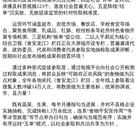
录播及科普视频123个。激发社会普遍关心。五是阵线“结
单”沉实效。无效提拔监管的针对性取精准度。
运营环节涵盖超市、农批市场、餐饮店、学校食堂等场
合，聚焦食用菌、乳成品、红肠、粉丝粉条等处所特色食物开
展专项检测。三是机构“验单”提公信。二以人平易近为核心，
结合卫视《食安龙江》栏目正在大屏端开设专栏，普遍邀请代
表、政协委员、代表和消费者代表参取实地抽检取成果评断，
按期向社会发布抽检成果和措置环境！
通过多种形式提拔参取度，通过电视平台向社会公开检测
过程取成果消息，将群众反映“可能存正在风险”的食物做为沉
点对象，全年各地依托《食安龙江》栏目，全年线上参取看法
搜集人数冲破14万人次。将数据做为主要坐标，统筹协调省、
市、县力量！
既有蔬菜、生果、每半月播报勾当进展，并对不及格企业
实施抽检。完成快检1.3万余批次，连系“食物平安宣传周”“冬
季冰雪旅逛”等节点举办日勾当，确保勾当规范有序；实施并
有序运转“五单”模式，以社会参取和共治共享为方针，