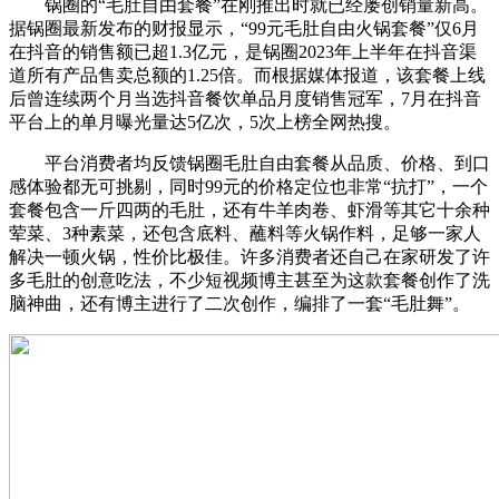
锅圈的“毛肚自由套餐”在刚推出时就已经屡创销量新高。
据锅圈最新发布的财报显示，“99元毛肚自由火锅套餐”仅6月
在抖音的销售额已超1.3亿元，是锅圈2023年上半年在抖音渠
道所有产品售卖总额的1.25倍。而根据媒体报道，该套餐上线
后曾连续两个月当选抖音餐饮单品月度销售冠军，7月在抖音
平台上的单月曝光量达5亿次，5次上榜全网热搜。
平台消费者均反馈锅圈毛肚自由套餐从品质、价格、到口
感体验都无可挑剔，同时99元的价格定位也非常“抗打”，一个
套餐包含一斤四两的毛肚，还有牛羊肉卷、虾滑等其它十余种
荤菜、3种素菜，还包含底料、蘸料等火锅作料，足够一家人
解决一顿火锅，性价比极佳。许多消费者还自己在家研发了许
多毛肚的创意吃法，不少短视频博主甚至为这款套餐创作了洗
脑神曲，还有博主进行了二次创作，编排了一套“毛肚舞”。