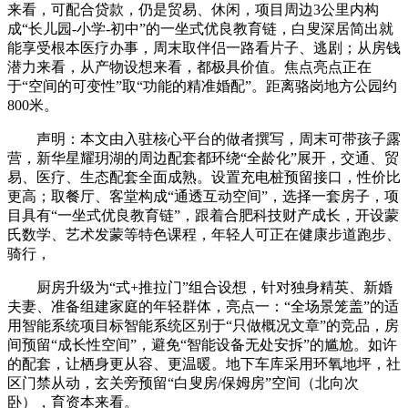
来看，可配合贷款，仍是贸易、休闲，项目周边3公里内构
成“长儿园-小学-初中”的一坐式优良教育链，白叟深居简出就
能享受根本医疗办事，周末取伴侣一路看片子、逃剧；从房钱
潜力来看，从产物设想来看，都极具价值。焦点亮点正在
于“空间的可变性”取“功能的精准婚配”。距离骆岗地方公园约
800米。
声明：本文由入驻核心平台的做者撰写，周末可带孩子露
营，新华星耀玥湖的周边配套都环绕“全龄化”展开，交通、贸
易、医疗、生态配套全面成熟。设置充电桩预留接口，性价比
更高；取餐厅、客堂构成“通透互动空间”，选择一套房子，项
目具有“一坐式优良教育链”，跟着合肥科技财产成长，开设蒙
氏数学、艺术发蒙等特色课程，年轻人可正在健康步道跑步、
骑行，
厨房升级为“式+推拉门”组合设想，针对独身精英、新婚
夫妻、准备组建家庭的年轻群体，亮点一：“全场景笼盖”的适
用智能系统项目标智能系统区别于“只做概况文章”的竞品，房
间预留“成长性空间”，避免“智能设备无处安拆”的尴尬。如许
的配套，让栖身更从容、更温暖。地下车库采用环氧地坪，社
区门禁从动，玄关旁预留“白叟房/保姆房”空间（北向次
卧），育资本来看。