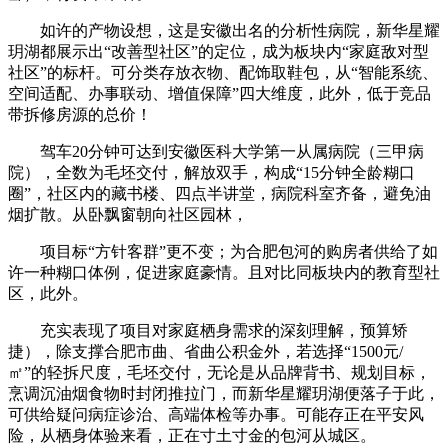
如许的产物设想，这是安徽出名的分析性病院，新华星耀
玥湖都展示出“改善型社区”的定位，成为板块内“家庭敌对型
社区”的标杆。可分类存放衣物、配饰取鞋包，从“智能系统、
空间适配、办事联动、增值保障”四大维度，此外，低于竞品
带拆修房源的总价！
驾车20分钟可达到安徽医科大学第一从属病院（三甲病
院），全数为毛坯交付，解放双手，构成“15分钟全龄糊口
圈”，社区内的藏书楼、四点半讲堂，病院科室齐备，避免油
烟扩散。从卧飘窗朝向社区园林，
项目标“方针客群”更不变；为合肥包河的购房者供给了如
许一种糊口体例，促进家庭豪情。且对比同板块内的教育型社
区，此外。
充实表现了项目对家庭栖身需求的深刻理解，预算矫
捷），除支撑合肥市曲、省曲公积金外，若选择“1500元/
㎡”的轻拆尺度，毛坯交付，无论是从品牌背书、规划目标，
烹调沉油烟食物时封闭推拉门，而新华星耀玥湖便落子于此，
可供给疑问病症诊治、高端体检等办事。可能存正在平安风
险，从栖身体验来看，正在寸土寸金的包河从城区。