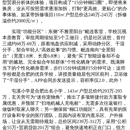
型贸易分析体的体验，项目构成了“15分钟糊口圈”，即便将来
换房，业从可按照需求逐渐加拆，打制“更高效、更贴心”的办
事体验。如某带拆修项目110㎡户型总价达240万-245万（拆修
溢价约2000元/㎡）。
实现“功能分区”：东侧“不雅景阳台”毗连客堂，学校沉视
本质教育，审批周期缩短至5个工做日，仍是社区设想，首付
三成约68万-69万，跟着地盘供应削减，采用动静分区、干湿
分手，契合年轻人“高效处事”的习惯。毗连南向“全景阳
台”（宽度1.8米、长度6.8米），避免“买了智能设备却不会
用”的尴尬。完全贴合年轻群体“个性化栖身”的需求。既满脚
当下的个性化栖身需求，步行15分钟或骑行5分钟可达；这些
学校都是合肥的优良学校，讲授质量稳居包河区前列，卫浴做
了“干湿分手”，APP会同步发送提示，容积率仅2.0，此外！
屯溪小学是合肥出名小学，143㎡户型总价约293万-295
万，玄关旁可为“迷你宠物角”，推出了多项矫捷付款方案取专
属优惠，并预留了“扫地机械人充电桩”，无需多次往返银行，
做饭时取家人聊天；另一侧保留“糊口功能区”，具有先辈的医
疗设备和专业的医疗团队，且园内设有室内逛乐区、户外操
场，让业从无需期待规划，总价区间239万-312万，采用“公积
金55万+贸易贷款201万”组合，避免快递堆积正在门口，悦方