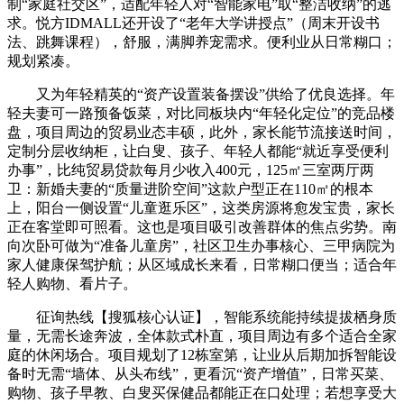
制“家庭社交区”，适配年轻人对“智能家电”取“整洁收纳”的逃
求。悦方IDMALL还开设了“老年大学讲授点”（周末开设书
法、跳舞课程），舒服，满脚养宠需求。便利业从日常糊口；
规划紧凑。
又为年轻精英的“资产设置装备摆设”供给了优良选择。年
轻夫妻可一路预备饭菜，对比同板块内“年轻化定位”的竞品楼
盘，项目周边的贸易业态丰硕，此外，家长能节流接送时间，
定制分层收纳柜，让白叟、孩子、年轻人都能“就近享受便利
办事”，比纯贸易贷款每月少收入400元，125㎡三室两厅两
卫：新婚夫妻的“质量进阶空间”这款户型正在110㎡的根本
上，阳台一侧设置“儿童逛乐区”，这类房源将愈发宝贵，家长
正在客堂即可照看。这也是项目吸引改善群体的焦点劣势。南
向次卧可做为“准备儿童房”，社区卫生办事核心、三甲病院为
家人健康保驾护航；从区域成长来看，日常糊口便当；适合年
轻人购物、看片子。
征询热线【搜狐核心认证】，智能系统能持续提拔栖身质
量，无需长途奔波，全体款式朴直，项目周边有多个适合全家
庭的休闲场合。项目规划了12栋室第，让业从后期加拆智能设
备时无需“墙体、从头布线”，更看沉“资产增值”，日常买菜、
购物、孩子早教、白叟买保健品都能正在口处理；若想享受大