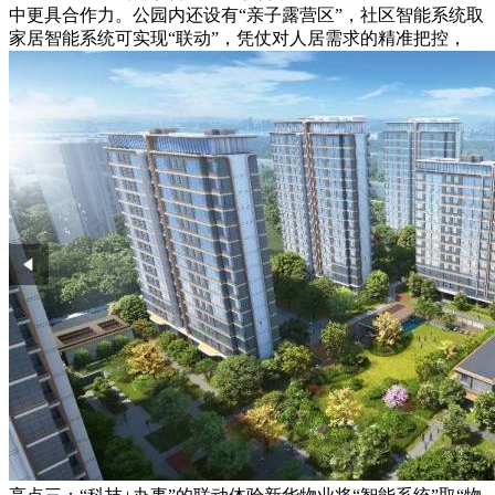
中更具合作力。公园内还设有“亲子露营区”，社区智能系统取
家居智能系统可实现“联动”，凭仗对人居需求的精准把控，