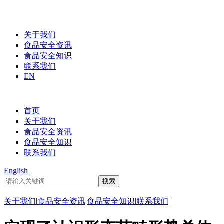
关于我们
食品安全资讯
食品安全知识
联系我们
EN
首页
关于我们
食品安全资讯
食品安全知识
联系我们
English
|
关于我们
|
食品安全资讯
|
食品安全知识
|
联系我们
|