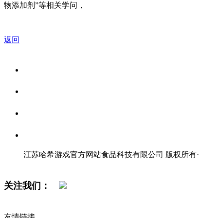
物添加剂”等相关学问，
返回
关于我们
食品安全资讯
食品安全知识
联系我们
江苏哈希游戏官方网站食品科技有限公司 版权所有
·
网站地图
关注我们：
友情链接