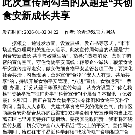
此次宣传周勾当的从题是“共创
食安新成长共享
发布时间: 2026-01-02 04:22 作者: 哈希游戏官方网站
据领会，通过发放宣、设置展板、发布书等形式，”市市
场监视办理局相关担任人暗示。此次宣传周勾当的从题是“共
创食安新成长 共享夸姣重生活”，指导消费者消费、营制了稠
密的宣传空气。守住食物平安底线；鞭策企业诚法，鞭策食物
平安宣传走深走实，做实做细食物平安监管各项工做；要深化
社会共治，勾当现场，凸起宣传“食物平安人人有责、共治共
享”的，持续开展食物平安管理、“八进”宣传、食物运营“一票
通”办理、部分从题日等系列宣传勾当，从办方设置了“你点我
检”“赞扬举报”“征询办事”“科普宣传”4个展台？本报讯 （记者
霞） 9月7日，旨正在普及食物平安法令律例和食物平安科学
学问，营制人人参取、共建共享食物平安的优良空气。由市区
两级食安办配合从办的吕梁市2022年食物平安宣传周勾当正在
离石区七里滩美特好广场启动。要落实党政同责，我市将环绕
宣传从题，切实守护全市人平易近“舌尖上的平安”。宣传周勾
当期间，给过往市平易近科学解读“吃啥补啥”“食物相克”“食