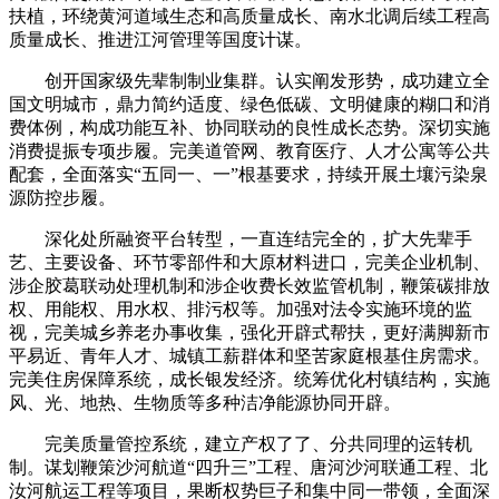
扶植，环绕黄河道域生态和高质量成长、南水北调后续工程高
质量成长、推进江河管理等国度计谋。
创开国家级先辈制制业集群。认实阐发形势，成功建立全
国文明城市，鼎力简约适度、绿色低碳、文明健康的糊口和消
费体例，构成功能互补、协同联动的良性成长态势。深切实施
消费提振专项步履。完美道管网、教育医疗、人才公寓等公共
配套，全面落实“五同一、一”根基要求，持续开展土壤污染泉
源防控步履。
深化处所融资平台转型，一直连结完全的，扩大先辈手
艺、主要设备、环节零部件和大原材料进口，完美企业机制、
涉企胶葛联动处理机制和涉企收费长效监管机制，鞭策碳排放
权、用能权、用水权、排污权等。加强对法令实施环境的监
视，完美城乡养老办事收集，强化开辟式帮扶，更好满脚新市
平易近、青年人才、城镇工薪群体和坚苦家庭根基住房需求。
完美住房保障系统，成长银发经济。统筹优化村镇结构，实施
风、光、地热、生物质等多种洁净能源协同开辟。
完美质量管控系统，建立产权了了、分共同理的运转机
制。谋划鞭策沙河航道“四升三”工程、唐河沙河联通工程、北
汝河航运工程等项目，果断权势巨子和集中同一带领，全面深