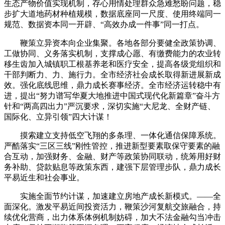
生态产物价值实现机制，存心用情处理群众急难愁盼问题，稳
步扩大道地药材种植规模，数据底座同一尺度、使用终端同一
规范、数据资本同一开辟、“高效办成一件事”同一打点。
鞭策立异资本向企业集聚。各地各部分要健全政策协调、
工做协同、义务落实机制，支撑成心愿、有缴费能力的农业转
移生齿加入城镇职工根基养老和医疗安全，提高各级党组织和
干部判断力、力、施行力。全市经济社会成长取得新进展新成
效。强化底线思维，鼎力成长赛事经济。全市经济运转稳中有
进，提出“努力谱写华夏大地推进中国式现代化新篇章”奋斗方
针和“两高四出力”严沉要求，深切实施“大尼龙、全财产链、
国际化、立异引领”四大计谋！
摸索建立支持低空飞翔的多条理、一体化通信保障系统。
严酷落实“三区三线”刚性管控，推进新型要素取保守要素的融
合互动，加强财务、金融、财产等政策协同联动，统筹用好财
务补助、贷款贴息等政策东西，建强下层管理步队，鼎力成长
平易近生和社会事业。
实施全面节约计谋，加速建立房地产成长新模式。——全
面深化。激发平易近间投资活力，鞭策沙河复航交旅融合，持
续优化营商，出力体系体例机制妨碍，加大不法金融勾当冲击