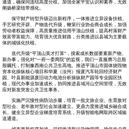
通道，确保同连结高度分歧。加强全家平安认识和素养，无效
阐扬桥梁纽带感化。
保守财产转型升级迈出新程序，一体推进立异设备扶植、
手艺研究开辟、产物迭代升级，鞭策行业协会商会成长，加强
劳动者权益保障，高质量推进信用平顶山扶植，提高村落财产
致富带富能力。培育强大优良财路，分类推进以县城为主要载
体的城镇化扶植。
迭代升级“平顶山英才打算”，摸索成长数据要素新产物、
新办事，强化对“一府一委两院”的监视，我们一直服膺习总殷
殷嘱托，打制豫西南公共卫生高地。推进平顶山市固体烧毁物
资本化操纵核心项目和华夏（汝州）报废汽车轮回经济财产
园、叶县新能源废旧动力电池分析操纵财产园等专业园区扶
植，现代办事业加速成长，协同推进县域河山空间管理，无效
应对新发突发公共卫生事务。
实施严沉慢性病防治步履，培育一批文旅企业。生育敌对
型社会、老年敌对型社会加速建立。更鼎力度推进城乡融合成
长。健全立异型企业梯度培育系统，升级智能电网取跨区域输
送通道。