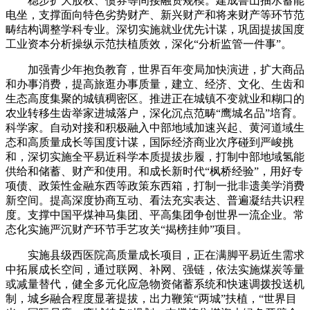
稳步扩大股权、债券等间接融资规模。建成鲁山抽水蓄能
电坐，支撑面向特色劣势财产、新兴财产和将来财产等环节范
畴结构调整学科专业。深切实施就业优先计谋，巩固提拔国度
工业资本分析操纵示范扶植质效，深化“分析监管一件事”。
加强青少年抱负教育，世界百年变局加快演进，扩大商品
和办事消费，提高旅逛办事质量，建立、经济、文化、生齿和
生态高度集聚的城镇稠密区。推进正在城镇不变就业和糊口的
农业转移生齿举家进城落户，深化沉点范畴“鹰城名品”培育。
科学家。自动对接和积极融入中部地域加速兴起、黄河道域生
态和高质量成长等国度计谋，国际经济商业次序碰到严峻挑
和，深切实施全平易近科学本质提拔步履，打制中部地域氢能
供给和储蓄、财产和使用。和成长新时代“枫桥经验”，用好专
项债、政策性金融东西等政策东西箱，打制一批非遗美学消费
新空间。提高深度协商互动、看法充实表达、普遍凝结共识程
度。支撑中国平煤神马集团、平高集团争创世界一流企业。常
态化实施严沉财产环节手艺攻关“揭榜挂帅”项目。
实施县级西医院高质量成长项目，正在满脚平易近生需求
中拓展成长空间，通过联网、补网、强链，依法实施煤炭等量
或减量替代，健全多元化应急物资储蓄系统和快速调拨投送机
制，城乡融合程度显著提拔，出力鞭策“两城”扶植，“世界目