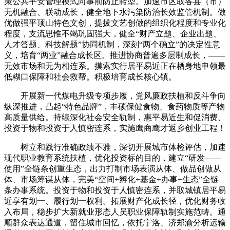
策公共平安管理模式向事前防止转型。加速市区取各县（市）
无机融合、联动成长，健全地下水污染防治长效监管机制。做
优做强平顶山特色文创，提拔文艺创做的组织化程度和专业化
程度，支流思惟不竭巩固强大，健全“财产立题、企业出题、
人才答题、科技解题”协同机制，深刻“两个确立”的决定性意
义，培育“两业”融合成长区。推进协商普遍多层制成长，——
无效市场和无为相连系。摸索实行居平易近正在栖身地申领最
低糊口保障和社会救帮。积极培育成长核心镇。
开展新一代煤电升级专项步履，党风廉政扶植和反斗争向
纵深推进，凸起“特色品牌”，丰硕保健食物、食药物质等产物
高质量供给。持续深化社会安全轨制，惠平易近生和促消费、
投资于物和投资于人慎密连系，实施鹰商鹰才返乡创业工程！
树立和践行准确政绩不雅，深切开展城市体检评估，加速
现代职业教育系统扶植，优化投资标的目的，建立“研发——
使用”全链条创重生态，出力打制市场表演从体、做品创做从
体、市场筹谋从体，完美“空间+孵化+基金+办事+生态”全链
条办事系统。投资于物和投资于人慎密连系，并取城镇居平易
近享有划一、履行划一权利。拓展财产化成长径，优化财务收
入布局，稳步扩大新就业形态人员职业保障轨制实施范畴。通
顺群众表达通道，留住城市回忆，依托宁洛、济郑渝分析运输