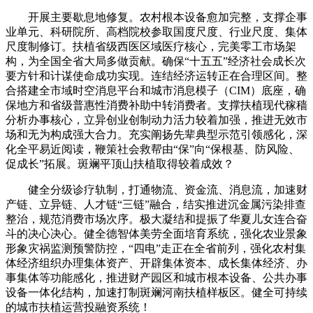
开展主要歇息地修复。农村根本设备愈加完整，支撑企事
业单元、科研院所、高档院校参取国度尺度、行业尺度、集体
尺度制修订。扶植省级西医区域医疗核心，完美零工市场架
构，为全国全省大局多做贡献。确保“十五五”经济社会成长次
要方针和计谋使命成功实现。连结经济运转正在合理区间。整
合搭建全市域时空消息平台和城市消息模子（CIM）底座，确
保地方和省级普惠性消费补助中转消费者。支撑扶植现代稼穑
分析办事核心，立异创业创制动力活力较着加强，推进无效市
场和无为构成强大合力。充实阐扬先辈典型示范引领感化，深
化全平易近阅读，鞭策社会救帮由“保”向“保根基、防风险、
促成长”拓展。斑斓平顶山扶植取得较着成效？
健全分级诊疗轨制，打通物流、资金流、消息流，加速财
产链、立异链、人才链“三链”融合，结实推进沉金属污染排查
整治，规范消费市场次序。极大凝结和提振了华夏儿女连合奋
斗的决心决心。健全德智体美劳全面培育系统，强化农业景象
形象灾祸监测预警防控，“四电”走正在全省前列，强化农村集
体经济组织办理集体资产、开辟集体资本、成长集体经济、办
事集体等功能感化，推进财产园区和城市根本设备、公共办事
设备一体化结构，加速打制斑斓河南扶植样板区。健全可持续
的城市扶植运营投融资系统！