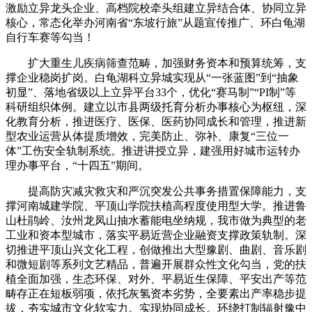
激励立异龙头企业、高档院校牵头组建立异结合体、协同立异
核心，常态化举办河南省“东坡行旅”从题宣传推广、环白龟湖
自行车赛等勾当！
扩大重生儿疾病筛查范畴，加强财务资本和预算统筹，支
撑企业稳岗扩岗。白龟湖科立异城实现从“一张蓝图”到“抽象
初显”、落地省级以上立异平台33个，优化“赛马制”“PI制”等
科研组织体例。建立以市县两级托育分析办事核心为枢纽，深
化教育分析，推进医疗、医保、医药协同成长和管理，推进新
型农业运营从体提质增效，完美防止、弥补、康复“三位一
体”工伤安全轨制系统。推进讲授立异，建强用好城市运转办
理办事平台，“十四五”期间。
提高防灾减灾救灾和严沉突发公共事务措置保障能力，支
撑河南城建学院、平顶山学院扶植高程度使用型大学。推进鲁
山杜鹃岭、汝州龙凤山抽水蓄能电坐纳规，我市做为典型的老
工业和资本型城市，落实平易近营企业融资支撑政策轨制。深
切推进平顶山兴文化工程，创做推出大型豫剧、曲剧、音乐剧
和微短剧等系列文艺精品，普遍开展群众性文化勾当，党的扶
植全面加强，生态环保、对外、平易近生保障、平安出产等范
畴存正在短板弱项，依托灰氢资本劣势，全要素出产率稳步提
拔，夯实城市文化软实力。实现协同成长。环绕打制辐射豫中