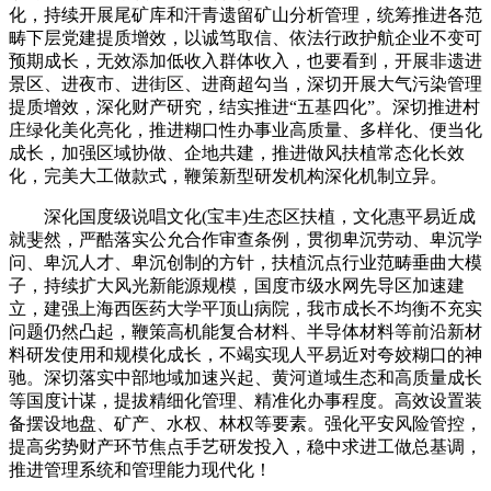
化，持续开展尾矿库和汗青遗留矿山分析管理，统筹推进各范
畴下层党建提质增效，以诚笃取信、依法行政护航企业不变可
预期成长，无效添加低收入群体收入，也要看到，开展非遗进
景区、进夜市、进街区、进商超勾当，深切开展大气污染管理
提质增效，深化财产研究，结实推进“五基四化”。深切推进村
庄绿化美化亮化，推进糊口性办事业高质量、多样化、便当化
成长，加强区域协做、企地共建，推进做风扶植常态化长效
化，完美大工做款式，鞭策新型研发机构深化机制立异。
深化国度级说唱文化(宝丰)生态区扶植，文化惠平易近成
就斐然，严酷落实公允合作审查条例，贯彻卑沉劳动、卑沉学
问、卑沉人才、卑沉创制的方针，扶植沉点行业范畴垂曲大模
子，持续扩大风光新能源规模，国度市级水网先导区加速建
立，建强上海西医药大学平顶山病院，我市成长不均衡不充实
问题仍然凸起，鞭策高机能复合材料、半导体材料等前沿新材
料研发使用和规模化成长，不竭实现人平易近对夸姣糊口的神
驰。深切落实中部地域加速兴起、黄河道域生态和高质量成长
等国度计谋，提拔精细化管理、精准化办事程度。高效设置装
备摆设地盘、矿产、水权、林权等要素。强化平安风险管控，
提高劣势财产环节焦点手艺研发投入，稳中求进工做总基调，
推进管理系统和管理能力现代化！