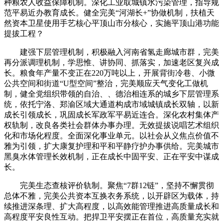
种粮农人收益保障机制。深化工业取城镇水污染管理，指导规
范平易近办教育成长。健全完美“河湖长+”协做机制，扶植天
然资本卫星使用手艺核心平顶山市分核心，实施平顶山港功能
提拔工程？
建强下层管理机制，积极融入河南省氢走廊城市群，完美
再分派调理机制，学思惟、讲协同、抓落实，加速老区复兴成
长。粮食年产量不变正在220万吨以上，开展背街冷巷、小微
公共空间和街道“U型空间”整治，完美顺应天气变化工做机
制，健全党组织带领的自治、、德治相连系的城乡下层管理系
统，依托宁洛、郑渝区域大通道构成市域城镇成长双轴，以新
成长引领成长，巩固成长军政军平易近连合。深化农村集体产
权轨制，改良各类社会群体办事办理。无效提拔说唱艺术组织
化和市场化程度。全面深化事业单元。以社会从义焦点价值不
雅为引领，扩大康复护理和平和平静疗护办事供给。完美城市
黑臭水体管理长效机制，正在成长中固平安、正在平安中谋成
长。
完美生态查核评价轨制。聚焦“7群12链”，坚持不懈贯彻
总体不雅，完美公共资本互换衣务系统，以开辟区为载体，持
续推进深条理、扩大高程度，以高效能管理推进高质量成长和
高程度平安良性互动。把捍卫平安摆正在首位，高质量充实就