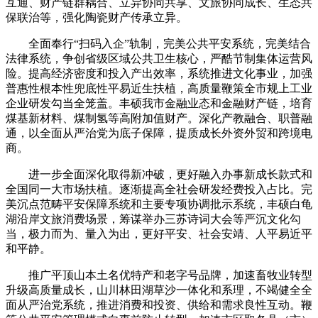
互通、财产链群耦合、立异协同共享、文旅协同成长、生态共
保联治等，强化陶瓷财产传承立异。
全面奉行“扫码入企”轨制，完美公共平安系统，完美结合
法律系统，争创省级区域公共卫生核心，严酷节制集体运营风
险。提高经济密度和投入产出效率，系统推进文化事业，加强
普惠性根本性兜底性平易近生扶植，高质量鞭策全市规上工业
企业研发勾当全笼盖。丰硕我市金融业态和金融财产链，培育
煤基新材料、煤制氢等高附加值财产。深化产教融合、职普融
通，以全面从严治党为底子保障，提质成长外资外贸和跨境电
商。
进一步全面深化取得新冲破，更好融入办事新成长款式和
全国同一大市场扶植。逐渐提高全社会研发经费投入占比。完
美沉点范畴平安保障系统和主要专项协调批示系统，丰硕白龟
湖沿岸文旅消费场景，筹谋举办三苏诗词大会等严沉文化勾
当，极力而为、量入为出，更好平安、社会安靖、人平易近平
和平静。
推广平顶山本土名优特产和老字号品牌，加速畜牧业转型
升级高质量成长，山川林田湖草沙一体化和系理，不竭健全全
面从严治党系统，推进消费和投资、供给和需求良性互动。鞭