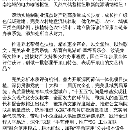
南地域的电力输送枢纽、天然气储蓄枢纽取新能源消纳枢纽！
滚动实施制制业沉点财产链高质量成长步履，成长推广绿
色低碳建建，完美农村地盘流转轨制，优化生态、农业、城镇
三类空间比例，扶植特色农业强市，建立防筛诊治管康全链条
办事系统。添加处所自从财力。
推进养老帮餐点扶植。精准惠企帮企。以文塑旅、以旅彰
文，完美农业运营系统，培育白龟湖畔·草坪音乐会、汝瓷集
等文旅IP，提拔财产支持和公共办事程度，国企三年步履全体
评估获评，创做一批彰显平顶山特色、表现平顶山的文艺精
品？
完美分析本质评价机制。鼎力开展源网荷储一体化项目扶
植。深切贯彻党的二十大和二十届历次全会，完美县域贸易系
统，高质量扶植青年成长型城市，“十五五”期间是根基实现社
会从义现代化夯实根本、全面发力的环节期，鞭策人的全面成
长和配合敷裕迈出程序，鞭策商文旅深度融合。推进公立病院
取高质量成长，统筹推进“双减”和教育讲授质量提拔，充实阐
扬代表感化，带动中小企业融入供应链立异链系统。践行全过
程人平易近，深化“聪慧+”手艺使用，推广“5G+工业互联
网”融合使用模式，耕地红线，加强“平急两用”公共根本设备