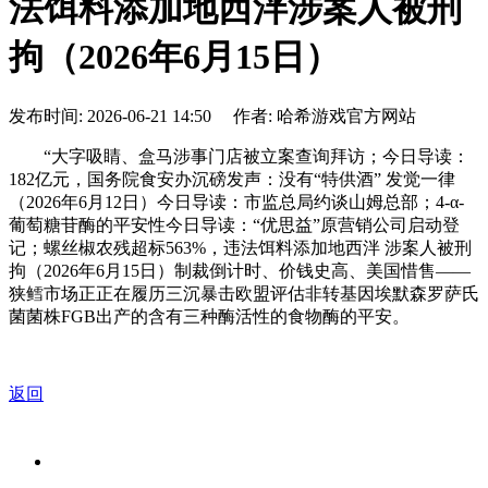
法饵料添加地西泮涉案人被刑
拘（2026年6月15日）
发布时间: 2026-06-21 14:50 作者: 哈希游戏官方网站
“大字吸睛、盒马涉事门店被立案查询拜访；今日导读：
182亿元，国务院食安办沉磅发声：没有“特供酒” 发觉一律
（2026年6月12日）今日导读：市监总局约谈山姆总部；4-α-
葡萄糖苷酶的平安性今日导读：“优思益”原营销公司启动登
记；螺丝椒农残超标563%，违法饵料添加地西泮 涉案人被刑
拘（2026年6月15日）制裁倒计时、价钱史高、美国惜售——
狭鳕市场正正在履历三沉暴击欧盟评估非转基因埃默森罗萨氏
菌菌株FGB出产的含有三种酶活性的食物酶的平安。
返回
关于我们