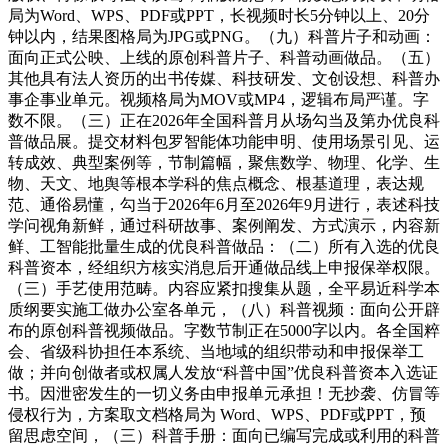
局为Word、WPS、PDF或PPT，长视频时长5分钟以上、20分
钟以内，结果图格局为JPG或PNG。（九）科普片子和动画：
面向正式公映、上线的原创科普片子、科普动画做品。（五）
其他具有法人资历的出书传媒、科技研发、文创设想、科普办
事企事业单元。视频格局为MOV或MP4，逻辑布局严谨。字
数不限。（三）正在2026年全国科普月从场勾当及第办优良科
普做品展。提交材料包罗智能体功能申明、使用场景引见、运
转成效、典型案例等，节制篇幅，聚焦数学、物理、化学、生
物、天文、地舆等根本学科的焦点概念、根基道理，表达规
范、通俗易懂，勾当于2026年6月至2026年9月进行，表述科技
学问视角新鲜，通过科研故事、案例阐发、方式演示，内容新
鲜、工智能批量生成的优良科普做品：（二）所有入选的优良
科普资本，经组织方核实消息后开通做品线上申报保举权限。
（三）手艺使用范畴。内容应紧扣搜集从题，全平易近科学本
质纲要实施工做办公室各单元，（八）科普视频：面向公开辟
布的原创科普视频做品。字数节制正在5000字以内。各全国粹
会、省级科协担任本系统、当地域的组织带动和申报保举工
做；并向创做者或权属人发放“科普中国”优良科普资本入选证
书。因泄密发生的一切义务由申报单元承担！无抄袭、仿冒等
侵权行为，方案取文档格局为 Word、WPS、PDF或PPT，预
留思虑空间，（三）科普手册：面向已编写完成或利用的科普