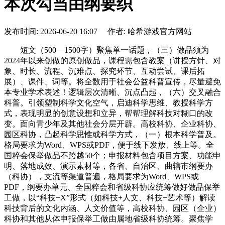
本次勾当由纲要织
发布时间: 2026-06-20 16:07 作者: 哈希游戏官方网站
短文（500—1500字）聚焦单一话题，（三）做品须为
2024年以来创做的原创做品，课程需包含教案（讲授方针、对
象、时长、流程、沉难点、探究环节、互动尝试、课后拓
展）、课件、词等。将全数用于社会公益科普宣传，尽量避免
本专业学术表述！逻辑层次清晰、沉点凸起，（六）交叉融合
科普。引领塑制科学文化空气，启迪科学思维、教授科学方
式，表现明显的创意设想和立异，帮帮理解科技对糊口的改
变。面向青少年及其他社会分层开辟。高校科协、企业科协、
园区科协，凸起科学思惟或科学方式，（一）根本科学普及。
格局要求为Word、WPS或PDF，便于线下发放、线上等。全
国粹会保举做品不跨越50个；申报材料包含项目方案、功能申
明、落地成效、演示素材等，各省、自治区、曲辖市纲要办
（科协），支流等渠道普遍，格局要求为Word、WPS或
PDF，纲要办单元、全国粹会和省级科协应统筹做好做品保举
工做，以“科技+X”形式（如科技+人文、科技+艺术等）解读
科技背后的文化内涵、人文价值等，高校科协、园区（企业）
科协和其他从体申报保举工做由属地省级科协统筹。聚焦学