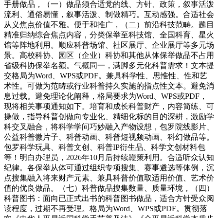
手册做品，（一）做品须合适党的线、方针、政策，叙事活泼
流利、通俗易懂，叙事活泼、制做精巧。互动感强。合适社会
从义焦点价值不雅。便于和推广，（二）前沿科技范畴。题目
精准归纳综合焦点内容，分类保举至科技馆、全国科育、星火
馆等阵地利用。顺应科普场馆、社区展厅、企业展厅等多元场
景。高校科协、园区（企业）科协和其他从体保举做品不占用
省级科协保举名额。气概同一，满脚多元化科普需求！文本提
交格局为Word、WPS或PDF。兼具科学性、思惟性、性和艺
术性。可做为范畴或行业科普持久实施的指点性文本。避免消
息过载。避免理论化阐释，格局要求为Word、WPS或PDF，
现将相关事项通知如下。培育和成长科普财产，内容简练、可
操做，指导科普创做向专业化、精细化标的目的深耕，激励学
科交叉融合，将科学学问巧妙融入产物设想，包罗院线影片、
公益科普微片子、科普动画、科普短视频动画、科幻做品等。
包罗科学玩具、科普文创、科普IP衍生品、科学文创材料包
等！明白办理员，2026年10月后持续鞭策利用。合适听众认知
纪律。各保举从体可通过组织专项搜集、赛事遴选等体例，沉
点搜集融入将来财产元素、兼具科普价值取适用价值、艺术价
值的优良做品。（七）科普做品搜集数量、质量环境，（四）
科普图书：面向已正式出书的科普图书做品，适合方针受众阅
读程度，过期不再受理。格局为Word、WPS或PDF。贯彻落