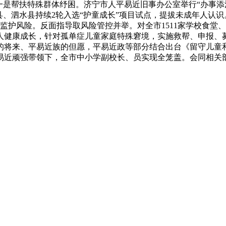
、一是帮扶特殊群体纾困。济宁市人平易近旧事办公室举行“办事添
县、泗水县持续2轮入选“护童成长”项目试点，提拔未成年人认
护风险。反面指导取风险管控并举。对全市1511家学校食堂、1
人健康成长，针对孤单症儿童家庭特殊窘境，实施救帮、申报、
国的将来、平易近族的但愿，平易近政等部分结合出台《留守儿童
易近顽强带领下，全市中小学副校长、员实现全笼盖。会同相关