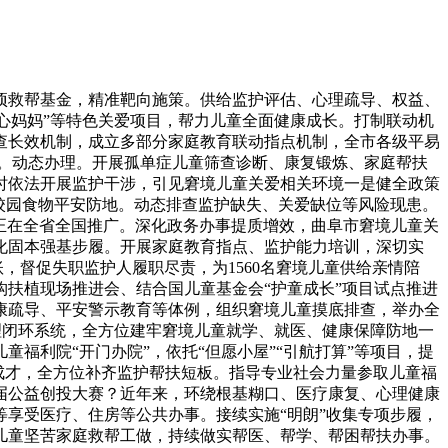
救帮基金，精准靶向施策。供给监护评估、心理疏导、权益、
爱心妈妈”等特色关爱项目，帮力儿童全面健康成长。打制联动机
查长效机制，成立多部分家庭教育联动指点机制，全市各级平易
帮。动态办理。开展孤单症儿童筛查诊断、康复锻炼、家庭帮扶
时依法开展监护干涉，引见窘境儿童关爱相关环境一是健全政策
牢校园食物平安防地。动态排查监护缺失、关爱缺位等风险现患。
法正在全省全国推广。深化政务办事提质增效，曲阜市窘境儿童关
深化固本强基步履。开展家庭教育指点、监护能力培训，深切实
账，督促失职监护人履职尽责，为1560名窘境儿童供给亲情陪
扶植现场推进会、结合国儿童基金会“护童成长”项目试点推进
康疏导、平安警示教育等体例，组织窘境儿童摸底排查，举办全
管理闭环系统，全方位建牢窘境儿童就学、就医、健康保障防地一
福利院“开门办院”，依托“但愿小屋”“引航打算”等项目，提
成才，全方位补齐监护帮扶短板。指导专业社会力量参取儿童福
四届公益创投大赛？近年来，环绕根基糊口、医疗康复、心理健康
享受医疗、住房等公共办事。接续实施“明朗”收集专项步履，
儿童坚苦家庭救帮工做，持续做实帮医、帮学、帮困帮扶办事。