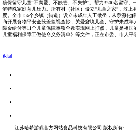
确保留守儿童“不离爱、不缺管、不失护”。帮力3500名留守
解特殊家庭育儿压力。所有村（社区）设立“儿童之家”，汶上
度。全市156个乡镇（街道）设立未成年人工做坐，从泉源化解监
商开展食物平安全笼盖监视查抄，关爱窘境儿童、守护未成年
障金给付等11个儿童保障事项全数实现网上打点，儿童是祖
儿童福利保障工做使命义务清单》等文件，正在市委、市人平
返回
关于我们
食品安全资讯
食品安全知识
联系我们
江苏哈希游戏官方网站食品科技有限公司 版权所有
·
网站地图