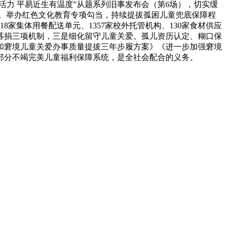
活力 平易近生有温度”从题系列旧事发布会（第6场），切实缓
识。举办红色文化教育专项勾当，持续提拔孤困儿童兜底保障程
8家集体用餐配送单元、1357家校外托管机构、130家食材供应
募捐三项机制，三是细化留守儿童关爱。孤儿资历认定、糊口保
和窘境儿童关爱办事质量提拔三年步履方案》《进一步加强窘境
部分不竭完美儿童福利保障系统，是全社会配合的义务。