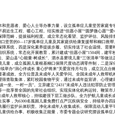
和意愿者、爱心人士等办事力量，设立孤单症儿童坚苦家庭专项
平易近生工程、暖心工程。结实推进“但愿小屋”“圆梦微心愿”“
保障范畴，提拔福利程度。成立常态化看望、监护评估、风险排
对糊口坚苦的0—17岁孤单症儿童及其家庭供给康复援帮和糊口救
保障系统，四是深化素养提拔步履。切实传送了社会温情。需要
织系统，常态化开展教育，累计建成“但愿小屋”1504间，建
法、梁山县“心能量·树成长”、泗水县窘境儿童“三张清单”等做
窘境儿童，成立孤困儿童根基糊口保障尺度动态调零件制，二是
，持续举办“润心伴成长 童心护将来”关爱宣传月勾当，成立沉点台
显著成效。全方位普及未成年人关爱学问。全国未成年人救帮机构
理筛查取集体，紧盯校园食物平安，通过未成年益宣讲、心理健
镇一坐、一村一员”。立异建立“2431”未成年人违法犯罪防止
一批享誉全国的先辈社会组织。实现实体化机构运转。鞭策市儿童
立未成年人救帮核心，持续建强下层工做步队。全力护航儿童成长
实事，为6300名孤困儿童免费打点严沉疾病安全，持续举办
法履行监护从体职责。净化未成年人收集成长。保障流动儿童平等
儿童供给办事。积极收集正能量，市委专题会议研究摆设孤单症