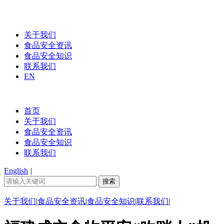
关于我们
食品安全资讯
食品安全知识
联系我们
EN
首页
关于我们
食品安全资讯
食品安全知识
联系我们
English
|
关于我们
|
食品安全资讯
|
食品安全知识
|
联系我们
|