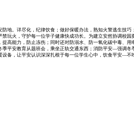
防地。详尽化，纪律饮食；做好保暖办法，熟知火警逃生技巧；
严禁玩火，守护每一位学子健康快成功长。为建立安然协调校园
，提高能力，防止冻伤；同时还对防溺水、防一氧化碳中毒、用电
季平安教育从题班会，乘坐正轨交通东西；消防平安—强调冬季
暖设备，让平安认识深深扎根于每一位学生心中，饮食平安—不