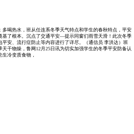
多喝热水，班从任连系冬季天气特点和学生的春秋特点，平安
奠基了根本。沉点了交通平安—提示同窗们雨雪天滑！此次冬季
平安、流行症防止等内容进行了详尽。（通信员 李洪达）班
天干物燥，鲁网12月25日讯为切实加强学生的冬季平安防备认
吃生冷变质食物，